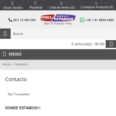
Comparar Producto (
0
)
Registrar
Lista de deseo (
0
)
Iniciar Sesión
0 artículo(s) - $0.00
MENÚ
Inicio
Contacto
Contacto
Not Translated
DONDE ESTAMOS!!!