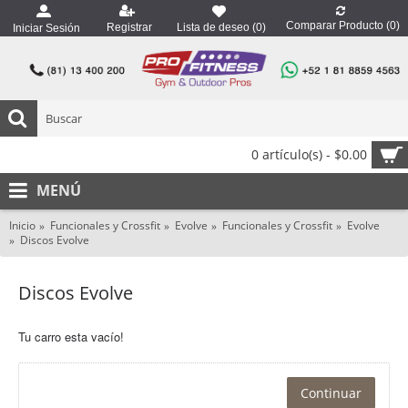
Comparar Producto (
0
)
Registrar
Lista de deseo (
0
)
Iniciar Sesión
0 artículo(s) - $0.00
MENÚ
Inicio
Funcionales y Crossfit
Evolve
Funcionales y Crossfit
Evolve
Discos Evolve
Discos Evolve
Tu carro esta vacío!
Continuar