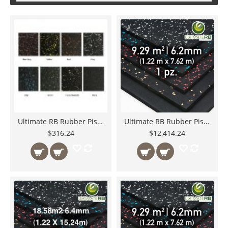
Ultimate RB Rubber Piso de Hule para Gimnasio muestras de color y espesor.
Ultimate RB Rubber Piso de Hule para Gimnasio en Rollo de 25' X 4' 1/4" ( 7.62mts X 1.22mts. 9.29m2 a 6.4mm de Espesor) 30K48*002500
$316.24
$12,414.24