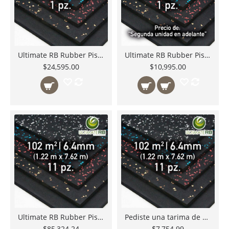
Ultimate RB Rubber Piso de Hule para Gimnasio en Rollo de 50' X 4' 1/4" ( 15.24mts X 1.22mts. 18.58m2 a 6.4mm de Espesor) 30K48*005000
Ultimate RB Rubber Piso de Hule para Gimnasio en Rollo de 25' X 4' 1/4" ( 7.62mts X 1.22mts. 9.29m2 a 6.4mm de Espesor) 30K48*002500 Precio 2do rollo en adelante
$24,595.00
$10,995.00
Ultimate RB Rubber Piso de Hule para Gimnasio en Rollo de 25' X 4' 1/4" ( 7.62mts X 1.22mts. 9.29m2 a 6.4mm de Espesor) 1 Tarima de 11 Rollos total 102m2 30K48A002500
Pediste una tarima de 6 rollos de 50' X 4' a 6.4mm y necesitas rollos extra? Agrega de 1 a 5 de esta publicación a precio preferencial.
$85,324.24
$7,754.99