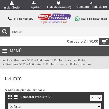
Comparar Producto (
0
)
Registrar
Lista de deseo (
0
)
Iniciar Sesión
0 artículo(s) - $0.00
MENÚ
Inicio
Piso para GYM
Ultimate RB Rubber
Piso en Rollo
Piso para GYM
Ultimate RB Rubber
Piso en Rollo
6.4 mm
6.4 mm
Medida de piso de Gimnasio
Comparar Producto (0)