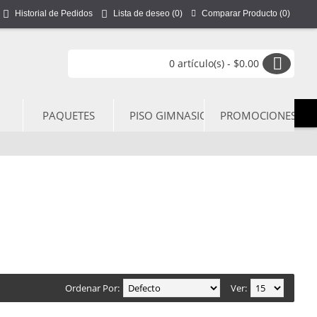
Comparar Producto (
0
)
Historial de Pedidos
Lista de deseo (
0
)
0 artículo(s) - $0.00
PAQUETES
PISO GIMNASIO
PROMOCIONES
Ordenar Por:
Ver: