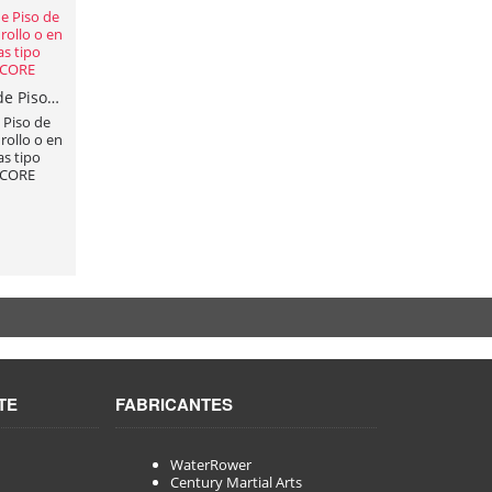
Instalación Profesional de Piso de Gimnasio de hule ya sea en rollo o en loseta tipo rompecabezas tipo Ultimate RB Rubber o eCORE
 Piso de
rollo o en
s tipo
eCORE
TE
FABRICANTES
WaterRower
Century Martial Arts