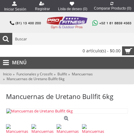
Comparar Producto (
0
)
Registrar
Lista de deseo (
0
)
Iniciar Sesión
0 artículo(s) - $0.00
MENÚ
Inicio
Funcionales y Crossfit
Bullfit
Mancuernas
Mancuernas de Uretano Bullfit 6kg
Mancuernas de Uretano Bullfit 6kg