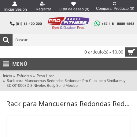
Comparar Producto (
0
)
Registrar
Lista de deseo (
0
)
Iniciar Sesión
0 artículo(s) - $0.00
MENÚ
Inicio
Esfuerzo
Peso Libre
Rack para Mancuernas Redondas Redondas Pro Clubline o Similares y
SDKR1000SD 3 Niveles Body Solid México
Rack para Mancuernas Redondas Redondas Pro Clubline o Similares y SDKR1000SD 3 Niveles Body Solid México