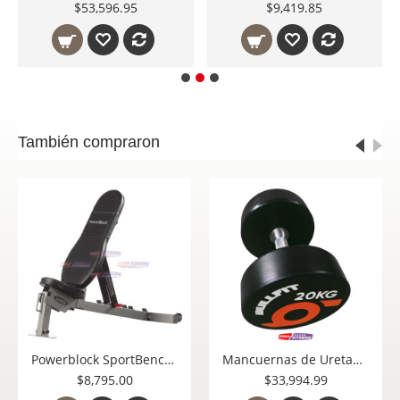
$53,596.95
$9,419.85
También compraron
Powerblock SportBench banco ajustable 620-00153-00
Mancuernas de Uretano Bullfit Set de 9 pares de mancuernas 216 Kgs. de 4 a 20kg
$8,795.00
$33,994.99