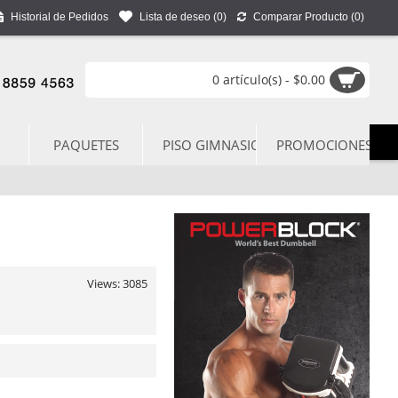
Historial de Pedidos
Lista de deseo (
0
)
Comparar Producto (
0
)
0 artículo(s) - $0.00
PAQUETES
PISO GIMNASIO
PROMOCIONES
Views: 3085