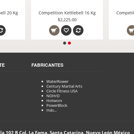
RACK PARA DISCOS Y BARRAS BULLFIT
Competition Kettlebell 20 Kg
Competit
$2,595.00
TE
FABRICANTES
WaterRower
Century Martial Arts
Circle Fitness USA
NOHrD
Hotworx
PowerBlock
más...
lla 102 B Col. La Fama. Santa Catarina, Nuevo León México