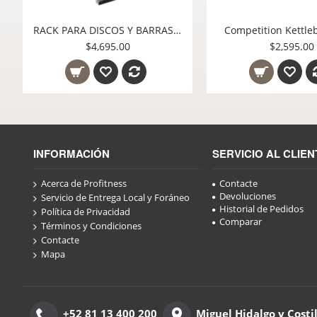
Cajon de Salto Madera Cubo Game Box Bullfit
$2,595.00
$4,695.00
INFORMACIÓN
SERVICIO AL CLIEN
Acerca de Profitness
Contacte
Devoluciones
Servicio de Entrega Local y Foráneo
Historial de Pedidos
Política de Privacidad
Comparar
Términos y Condiciones
Contacte
Mapa
+52 81 13 400 200
Miguel Hidalgo y Costi