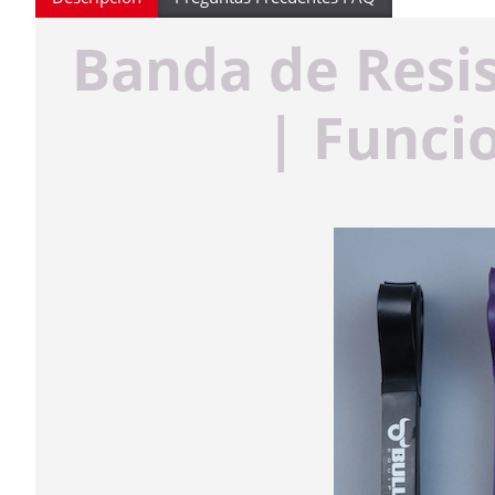
Banda de Resis
| Funci