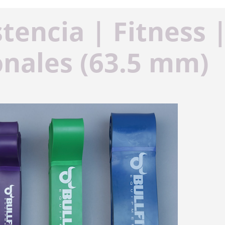
tencia | Fitness 
onales (63.5 mm)