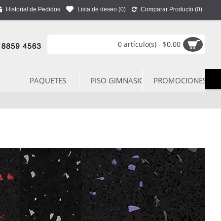
Historial de Pedidos
Lista de deseo (
0
)
Comparar Producto (
0
)
0 artículo(s) - $0.00
PAQUETES
PISO GIMNASIO
PROMOCIONES