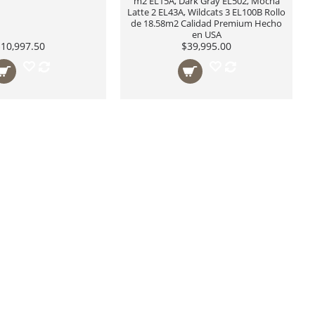
m2 EL15A, Dark Gray EL502, Mocha
Latte 2 EL43A, Wildcats 3 EL100B Rollo
de 18.58m2 Calidad Premium Hecho
en USA
$10,997.50
$39,995.00