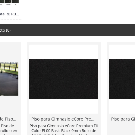
Ultimate RB Rubber (22)
to (0)
Instalación Profesional de Piso de Gimnasio de hule ya sea en rollo o en loseta tipo rompecabezas tipo Ultimate RB Rubber o eCORE
Piso para Gimnasio eCore Premium Fit Color EL00 Basic Black 9mm Rollo de 18.58m2 Calidad Premium Hecho en USA
 Piso de
Piso para Gimnasio eCore Premium Fit
rollo o en
Color EL00 Basic Black 9mm Rollo de