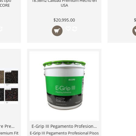
s tipo
18.58m2 Calidad Premium Hecho en
eCORE
USA
$20,995.00
Piso para Gimnasio eCore Premium Fit Color Steel Appeal 2 Rollo 8mm 18.58 m2 EL15A, Dark Gray EL502, Mocha Latte 2 EL43A, Wildcats 3 EL100B Rollo de 18.58m2 Calidad Premium Hecho en USA
E-Grip III Pegamento Profesional Pisos de Caucho / Hule para Gimnasios eCore-international México
remium Fit
E-Grip III Pegamento Profesional Pisos