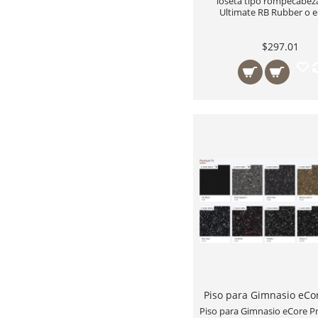
loseta tipo rompecabeza
Ultimate RB Rubber o 
$297.01
Piso para Gimnasio eCore P