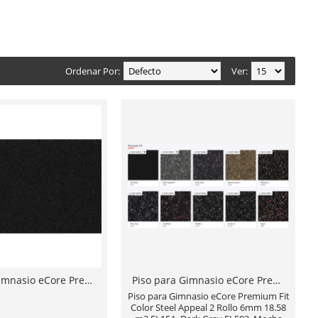
Ordenar Por:
Ver:
Piso para Gimnasio eCore Premium Fit Color EL00 Basic Black 9mm Rollo de 9.29m2 Calidad Premium Hecho en USA
Piso para Gimnasio eCore Premium Fit Color Steel Appeal 2 Rollo 6mm 18.58 m2 EL15A, Dark Gray EL502, Mocha Latte 2 EL43A, Wildcats 3 EL100B Rollo de 18.58m2 Calidad Premium Hecho en USA
Piso para Gimnasio eCore Premium Fit
Color Steel Appeal 2 Rollo 6mm 18.58