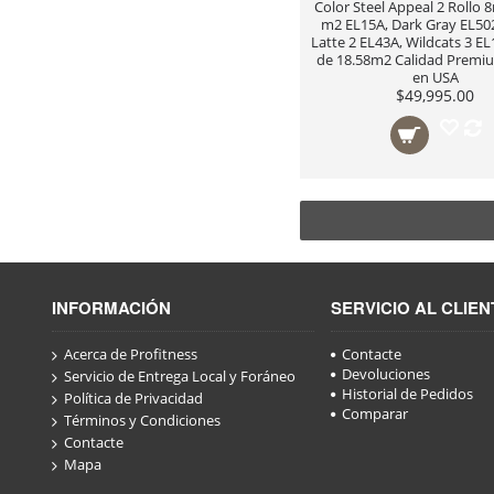
Color Steel Appeal 2 Rollo
m2 EL15A, Dark Gray EL50
Latte 2 EL43A, Wildcats 3 EL
de 18.58m2 Calidad Prem
en USA
$49,995.00
INFORMACIÓN
SERVICIO AL CLIEN
Acerca de Profitness
Contacte
Devoluciones
Servicio de Entrega Local y Foráneo
Historial de Pedidos
Política de Privacidad
Comparar
Términos y Condiciones
Contacte
Mapa