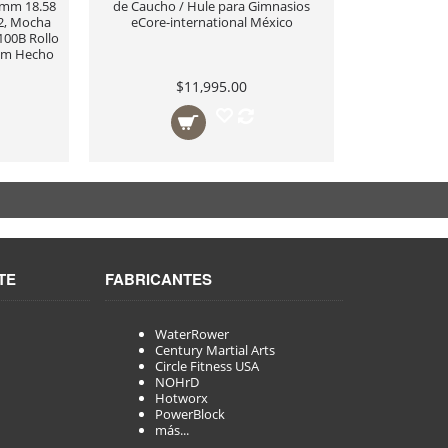
 8mm 18.58
de Caucho / Hule para Gimnasios
2, Mocha
eCore-international México
100B Rollo
ium Hecho
$11,995.00
TE
FABRICANTES
WaterRower
Century Martial Arts
Circle Fitness USA
NOHrD
Hotworx
PowerBlock
más...