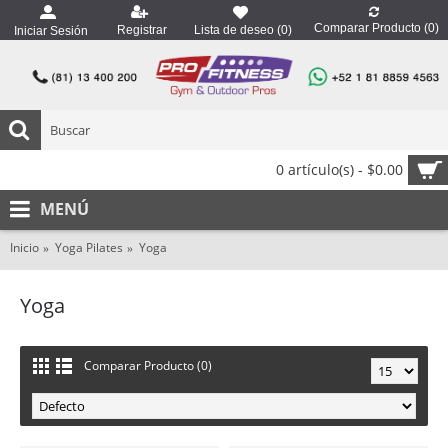
Comparar Producto (
0
)
Registrar
Lista de deseo (
0
)
Iniciar Sesión
0 artículo(s) - $0.00
MENÚ
Inicio
Yoga Pilates
Yoga
Yoga
Comparar Producto (0)