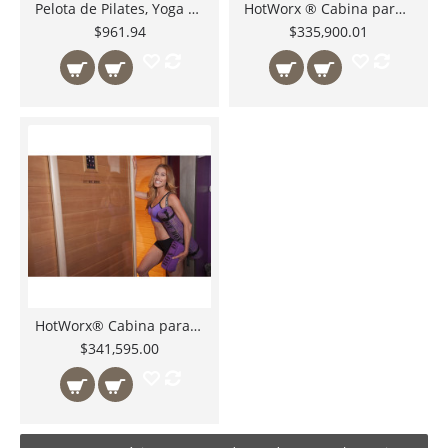
Pelota de Pilates, Yoga y Estabilidad BSTSB55 Body Solid México 55cm
HotWorx ® Cabina para Hot Yoga Caliente Precio Especial a Clientes Calificados
$961.94
$335,900.01
HotWorx® Cabina para Hot Yoga Caliente
$341,595.00