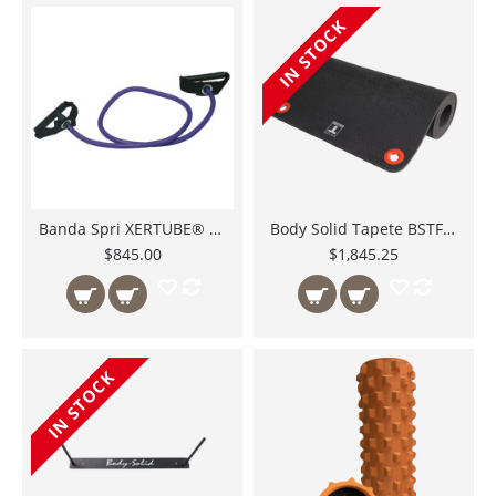
IN STOCK
Banda Spri XERTUBE® Extra Heavy Resistance
Body Solid Tapete BSTFM20 acolchonado para Yoga o Ejercicios de Piso, suave en rodillas lastimadas o espalda sensible 9.6mm
$845.00
$1,845.25
IN STOCK