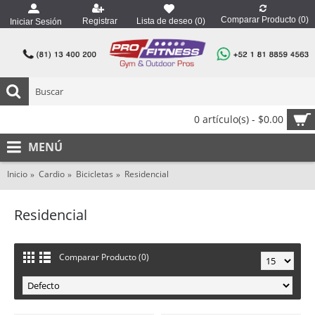
Comparar Producto (
0
)
Registrar
Lista de deseo (
0
)
Iniciar Sesión
0 artículo(s) - $0.00
MENÚ
Inicio
Cardio
Bicicletas
Residencial
Residencial
Comparar Producto (0)