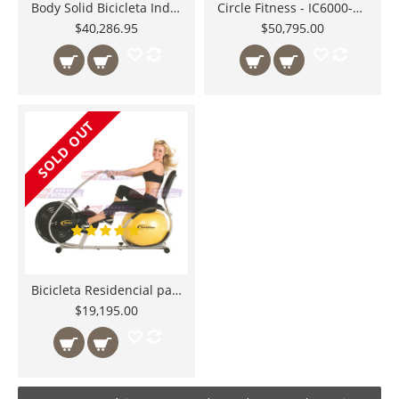
Body Solid Bicicleta Indoor Cycling ESB250 Ideal para gimnasio o usuarios residenciales equipos robustos para entrenar
Circle Fitness - IC6000-G Magnetic Indoor Cycle Bicicleta Magnetica Ciclismo de Interiores Grupo
$40,286.95
$50,795.00
SOLD OUT
Bicicleta Residencial para entrenamiento de cuerpo completo y perdida de peso ı BallBike USA
$19,195.00