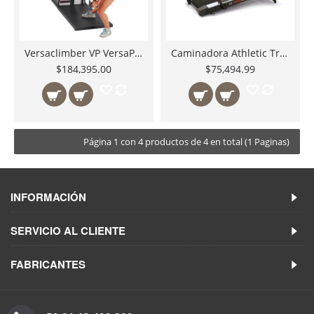
Versaclimber VP VersaPulley ejercicio rotational resistencia inercial MV2 inertial resistance
Caminadora Athletic Trainer AT7500 para Entrenamiento de Sprints y Arrastre de Trineo con Pendiente Brigadoon Fitness
$184,395.00
$75,494.99
Página 1 con 4 productos de 4 en total (1 Paginas)
INFORMACIÓN
SERVICIO AL CLIENTE
FABRICANTES