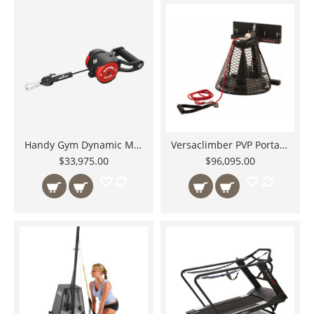
Handy Gym Dynamic México La Polea para Ejercicios Inerciales de Alto Rendimiento para Atletas Elite Incluye Kit Completo de 20 Accesorios
Versaclimber PVP Portable VersaPulley ejercicio rotational inertial resistance
$33,975.00
$96,095.00