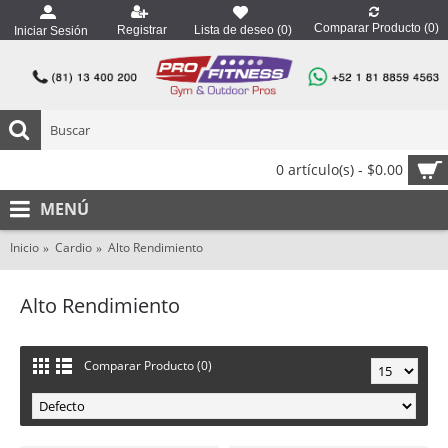
Comparar Producto (
0
)
Registrar
Lista de deseo (
0
)
Iniciar Sesión
0 artículo(s) - $0.00
MENÚ
Inicio
Cardio
Alto Rendimiento
Alto Rendimiento
Comparar Producto (0)