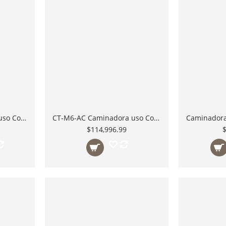
CT-M6-DC Caminadora uso Comercial Ligero Inflight Fitness Motor 4.25 HP
CT-M6-AC Caminadora uso Comercial Ligero Inflight Fitness Motor 3.5 HP AC
$114,996.99