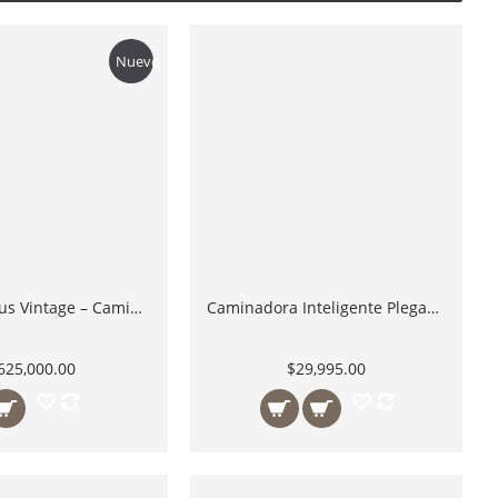
Nuevo
NOHRD Citius Vintage – Caminadora Motorizada con Banda de Slats – Distribuidor México
Caminadora Inteligente Plegable AT-100 Ataccus
625,000.00
$29,995.00