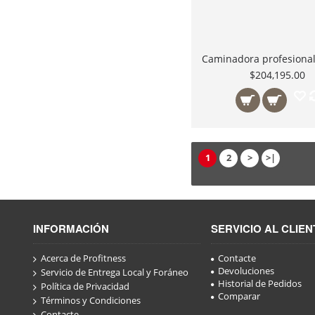
$204,195.00
1
2
>
>|
INFORMACIÓN
SERVICIO AL CLIEN
Acerca de Profitness
Contacte
Devoluciones
Servicio de Entrega Local y Foráneo
Historial de Pedidos
Política de Privacidad
Comparar
Términos y Condiciones
Contacte