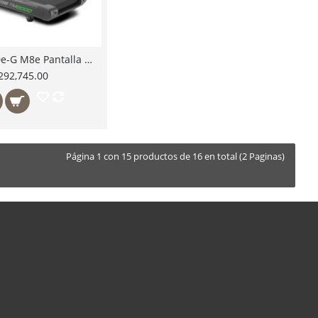
CIR-TM8000e-G M8e Pantalla 19" LCD WiFi Caminadora Circle Fitness Serie 8 Potente Motor 6HP para Gimnasios Uso Rudo Comercial
292,745.00
Página 1 con 15 productos de 16 en total (2 Paginas)