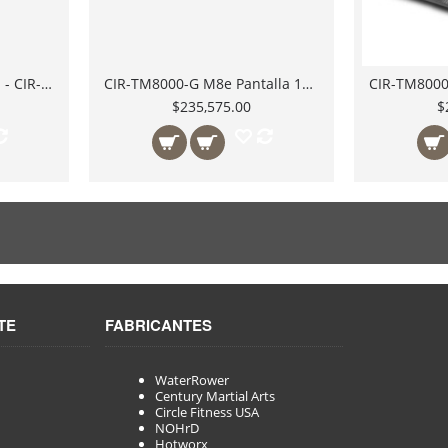
Caminadora profesional - CIR-TM7000E-G1 | Green Series - Motor 5.0 Hp de Alta Eficiencia, Corriente Alterna, Bajo Mantenimiento, Pantalla LCD 10"
CIR-TM8000-G M8e Pantalla 19" LED Caminadora Circle Fitness Serie 8 Potente Motor 6HP para Gimnasios Uso Rudo Comercia
$235,575.00
$
TE
FABRICANTES
WaterRower
Century Martial Arts
Circle Fitness USA
NOHrD
Hotworx