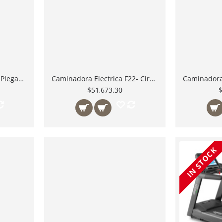
Caminadora Inteligente Plegable AT-800 Ataccus
Caminadora Electrica F22- Circle Fitness USA Plegable Motor de 2.5HP
$51,673.30
IN STOCK