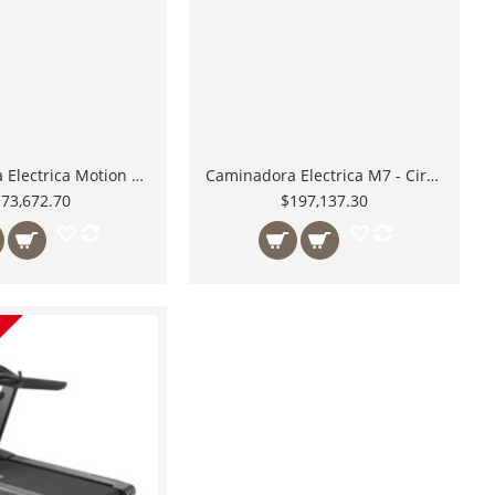
Caminadora Electrica Motion 6.0 - Circle Fitness USA | Motor de 3.5HP,
Caminadora Electrica M7 - Circle Fitness USA | Motor de 5.0 HP, Pantalla LED y Bajo Mantenimiento.
$73,672.70
$197,137.30