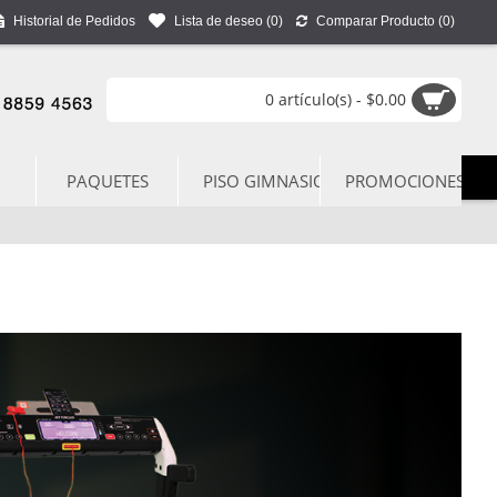
Historial de Pedidos
Lista de deseo (
0
)
Comparar Producto (
0
)
0 artículo(s) - $0.00
PAQUETES
PISO GIMNASIO
PROMOCIONES