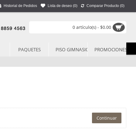
Historial de Pedidos
Lista de deseo (
0
)
Comparar Producto (
0
)
0 artículo(s) - $0.00
PAQUETES
PISO GIMNASIO
PROMOCIONES
Continuar