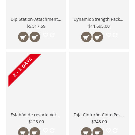
Dip Station-Attachment SPR1000 para PowerRack Body Solid México
Dynamic Strength Package ejercicio core dip station
$5,517.59
$11,695.00
2 - 3 DAYS
Eslabón de resorte Veker plata de 3/8 de pulgada, útil para conectar de forma rápida accesorios de polea
Faja Cinturón Cinto Pesas Crossfit Gym Con Auto Bloqueo Calidad Premium
$125.00
$745.00