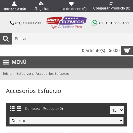
Comparar Producto (
0
)
Registrar
Lista de deseo (
0
)
Iniciar Sesión
0 artículo(s) - $0.00
MENÚ
Inicio
Esfuerzo
Accesorios Esfuerzo
Accesorios Esfuerzo
Comparar Producto (0)