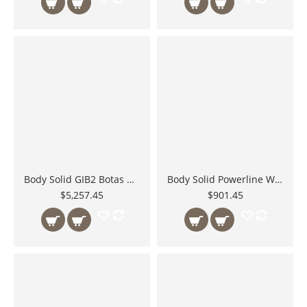
Body Solid GIB2 Botas para Inversion
Body Solid Powerline Weight Horns PPRWH para Almacenar Bumpers en PowerRack
$5,257.45
$901.45