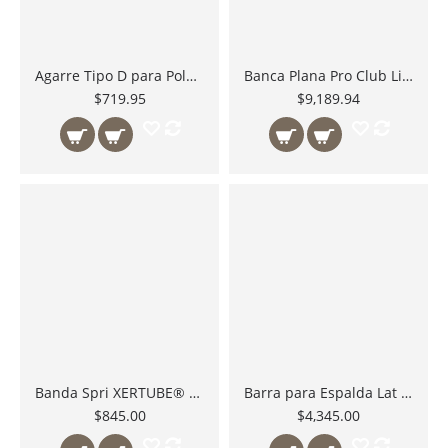
Agarre Tipo D para Polea Baja Alta de acero con agarradera antiderrapante MB501 Body Solid México
Banca Plana Pro Club Line SFB125 Body Solid México uso Comercial Pesado Utility Bench 1500 Lbs.
$719.95
$9,189.94
Banda Spri XERTUBE® Extra Heavy Resistance
Barra para Espalda Lat Bar CAP Barbell MB-148R
$845.00
$4,345.00