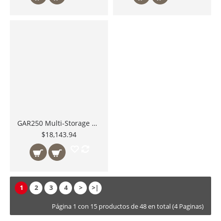
GAR250 Multi-Storage Tower Guarda todos tus Accesorios en un Sólo Stand Rack Body Solid México
$18,143.94
1
2
3
4
>
>|
Página 1 con 15 productos de 48 en total (4 Paginas)