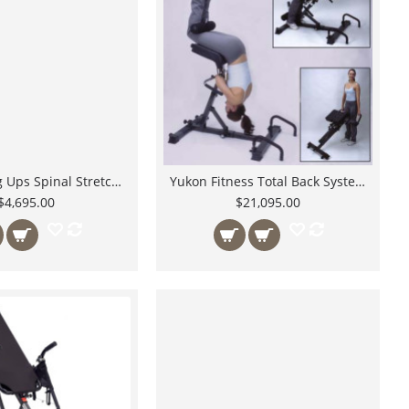
Teeter Hang Ups Spinal Stretch Descomprime tus discos aliviando dolor de espalda
Yukon Fitness Total Back System Alivia tu dolor de espalda al ejercitar tus músculos
$4,695.00
$21,095.00