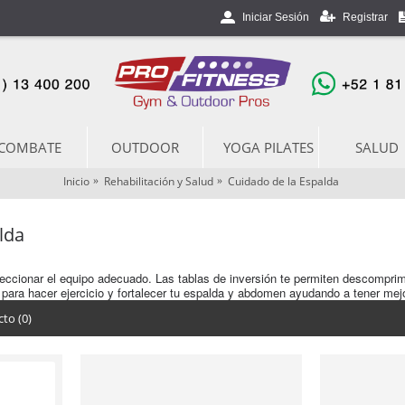
Registrar
Iniciar Sesión
COMBATE
OUTDOOR
YOGA PILATES
SALUD
Inicio
Rehabilitación y Salud
Cuidado de la Espalda
lda
ccionar el equipo adecuado. Las tablas de inversión te permiten descomprimir
para hacer ejercicio y fortalecer tu espalda y abdomen ayudando a tener mejo
to (0)