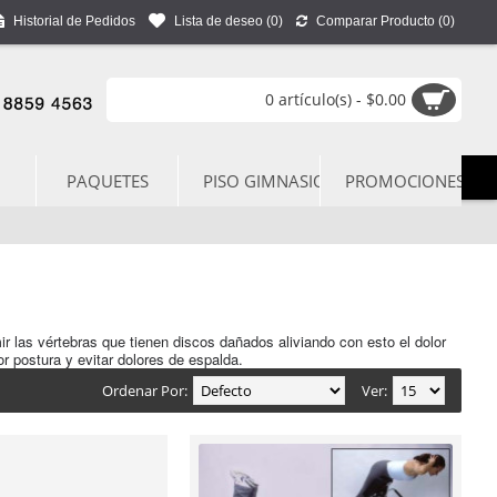
Historial de Pedidos
Lista de deseo (
0
)
Comparar Producto (
0
)
0 artículo(s) - $0.00
PAQUETES
PISO GIMNASIO
PROMOCIONES
 las vértebras que tienen discos dañados aliviando con esto el dolor
r postura y evitar dolores de espalda.
Ordenar Por:
Ver: