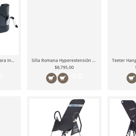
Body Solid GIB2 Botas para Inversion
Silla Romana Hyperextensión PCH24X Body Solid México by Profitness Ejercita Espada Baja y Abdomen.
$8,795.00