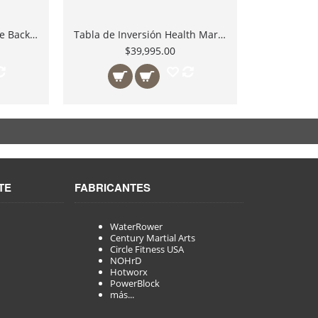
Mesa de Tracción Deluxe Backwave UNIDAD DEMO
Tabla de Inversión Health Mark Pro Max
$39,995.00
TE
FABRICANTES
WaterRower
Century Martial Arts
Circle Fitness USA
NOHrD
Hotworx
PowerBlock
más...