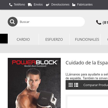
Teléfono
Envíos
Devoluciones
Fabricantes
CARDIO
ESFUERZO
FUNCIONALES
Cuidado de la Espa
LLámanos para ayudarte a sele
de espalda. También te sirven 
Comparar Produc