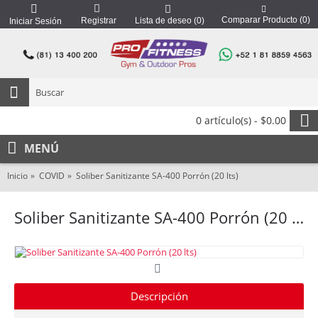
Comparar Producto (
0
)
Registrar
Lista de deseo (
0
)
Iniciar Sesión
0 artículo(s) - $0.00
MENÚ
Inicio
COVID
Soliber Sanitizante SA-400 Porrón (20 lts)
Soliber Sanitizante SA-400 Porrón (20 lts)
Descripción