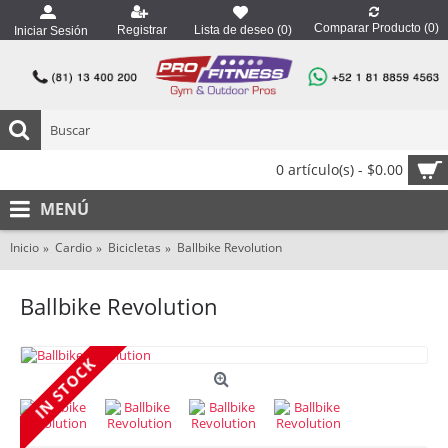
Comparar Producto (
0
)
Registrar
Lista de deseo (
0
)
Iniciar Sesión
0 artículo(s) - $0.00
MENÚ
Inicio
Cardio
Bicicletas
Ballbike Revolution
Ballbike Revolution
IN STOCK