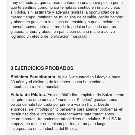
muy cómodo ya que estarás sentado en una suave pelota por lo
que te sentirás como nunca te habías sentido en una bicicleta,
sin dolor, sin lastimarte y además tendrás la oportunidad de al
mismo tiempo, tonificar los músculos de espalda, pecho hombro
y abdomen gracias a sus ligas de tensión y a que la pelota se
moverá suavemente al ritmo de tu pedaleo haciendo que tus
glúteos, cintura y abdomen participen de una manera activa
logrando un efecto de tonificación muscular.
3 EJERCICIOS PROBADOS
Bicicleta Estacionaria.
Augie Nieto introdujo Lifecycle hace
30 años y el ciclismo de interiores nunca ha perdido la
importancia a nivel mundial.
Pelota de Pilates.
En los 1960's fisoterapistas de Suiza fueron
los primeros en promover "Functional Kinetics" gracias a una
pelota de hule fabricada por primera vez en Italia. Desde
entonces, se introdujo principalmente para atender problemas en
recién nacidos e infantes, posteriormente para tratamientos
neuro motores, tratamientos ortopédicos en adultos. En USA la
empezaron a usar en clínicas por terapistas para luego
incorporarse en la industria del fitness.