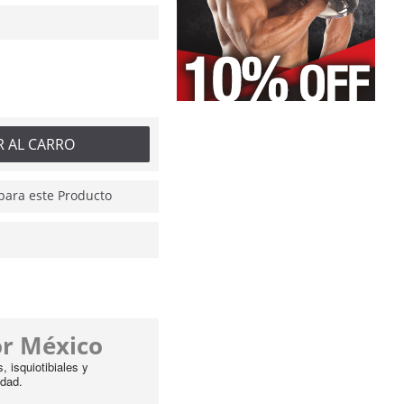
R AL CARRO
ara este Producto
or México
 isquiotibiales y
idad.