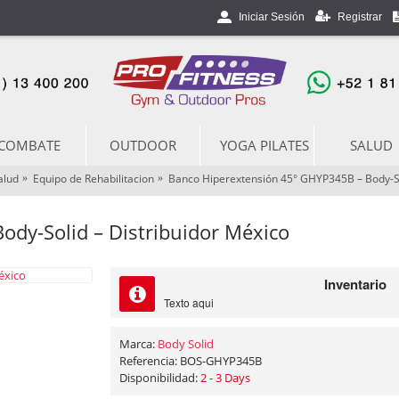
Registrar
Iniciar Sesión
COMBATE
OUTDOOR
YOGA PILATES
SALUD
alud
Equipo de Rehabilitacion
Banco Hiperextensión 45° GHYP345B – Body-Sol
dy-Solid – Distribuidor México
Inventario
Texto aqui
Marca:
Body Solid
Referencia:
BOS-GHYP345B
Disponibilidad:
2 - 3 Days