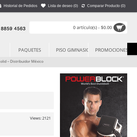
Historial de Pedidos
Lista de deseo (
0
)
Comparar Producto (
0
)
0 artículo(s) - $0.00
PAQUETES
PISO GIMNASIO
PROMOCIONES
id – Distribuidor México
Views: 2121