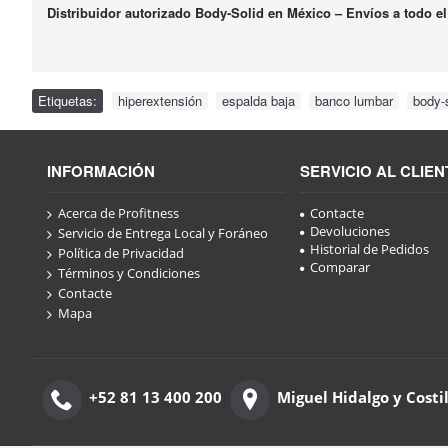
Distribuidor autorizado Body-Solid en México – Envíos a todo el
Etiquetas:
hiperextensión
,
espalda baja
,
banco lumbar
,
body-
INFORMACIÓN
SERVICIO AL CLIEN
Acerca de Profitness
Contacte
Devoluciones
Servicio de Entrega Local y Foráneo
Historial de Pedidos
Política de Privacidad
Comparar
Términos y Condiciones
Contacte
Mapa
+52 81 13 400 200
Miguel Hidalgo y Costi