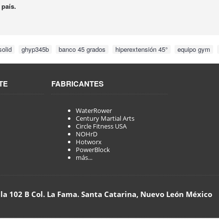
 país.
solid
,
ghyp345b
,
banco 45 grados
,
hiperextensión 45°
,
equipo gym
,
TE
FABRICANTES
WaterRower
Century Martial Arts
Circle Fitness USA
NOHrD
Hotworx
PowerBlock
más...
lla 102 B Col. La Fama. Santa Catarina, Nuevo León México