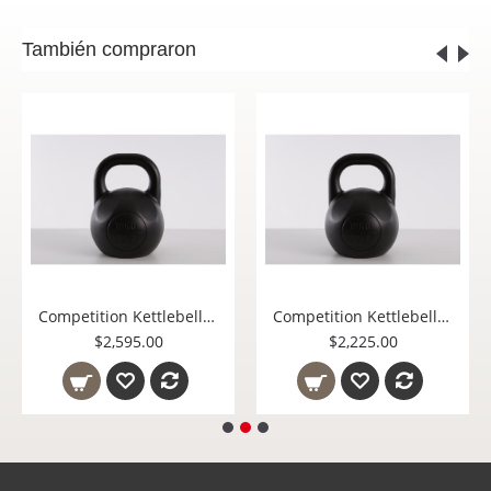
También compraron
Competition Kettlebell 20 Kg
Competition Kettlebell 16 Kg
$2,595.00
$2,225.00
$