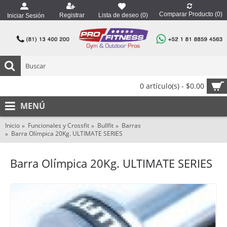
Comparar Producto (
0
)
Registrar
Lista de deseo (
0
)
Iniciar Sesión
0 artículo(s) - $0.00
MENÚ
Inicio
Funcionales y Crossfit
Bullfit
Barras
Barra Olímpica 20Kg. ULTIMATE SERIES
Barra Olímpica 20Kg. ULTIMATE SERIES