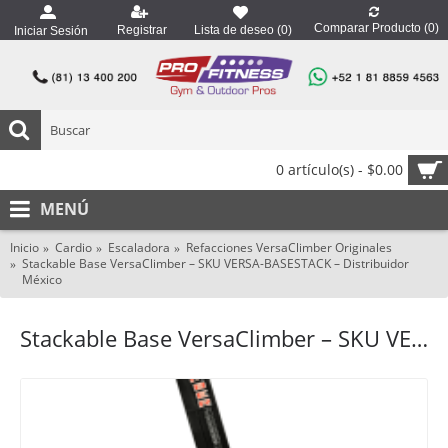
Comparar Producto (
0
)
Registrar
Lista de deseo (
0
)
Iniciar Sesión
0 artículo(s) - $0.00
MENÚ
Inicio
Cardio
Escaladora
Refacciones VersaClimber Originales
Stackable Base VersaClimber – SKU VERSA-BASESTACK – Distribuidor
México
Stackable Base VersaClimber – SKU VERSA-BASESTACK – Distribuidor México