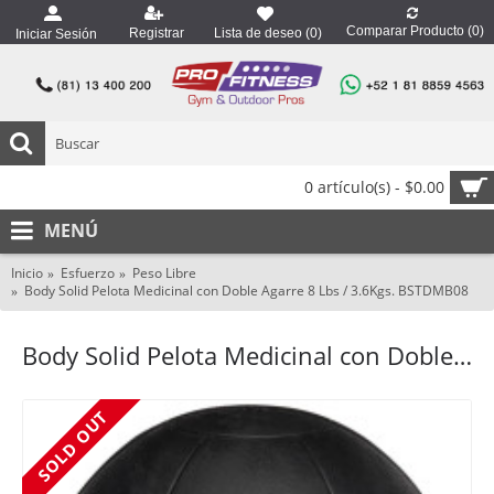
Comparar Producto (
0
)
Registrar
Lista de deseo (
0
)
Iniciar Sesión
0 artículo(s) - $0.00
MENÚ
Inicio
Esfuerzo
Peso Libre
Body Solid Pelota Medicinal con Doble Agarre 8 Lbs / 3.6Kgs. BSTDMB08
Body Solid Pelota Medicinal con Doble Agarre 8 Lbs / 3.6Kgs. BSTDMB08
SOLD OUT