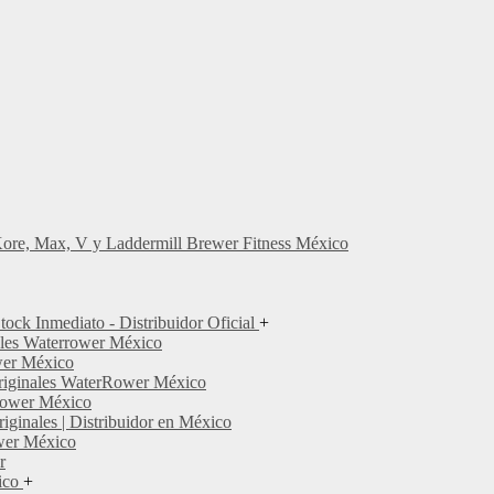
Kore, Max, V y Laddermill Brewer Fitness México
ock Inmediato - Distribuidor Oficial
+
ales Waterrower México
wer México
 Originales WaterRower México
Rower México
ginales | Distribuidor en México
wer México
r
ico
+