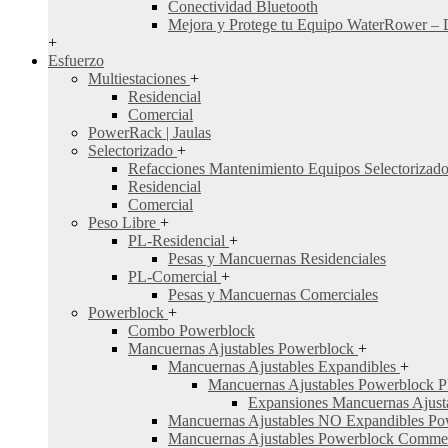
Conectividad Bluetooth
Mejora y Protege tu Equipo WaterRower – 
+
Esfuerzo
Multiestaciones
+
Residencial
Comercial
PowerRack | Jaulas
Selectorizado
+
Refacciones Mantenimiento Equipos Selectorizad
Residencial
Comercial
Peso Libre
+
PL-Residencial
+
Pesas y Mancuernas Residenciales
PL-Comercial
+
Pesas y Mancuernas Comerciales
Powerblock
+
Combo Powerblock
Mancuernas Ajustables Powerblock
+
Mancuernas Ajustables Expandibles
+
Mancuernas Ajustables Powerblock
Expansiones Mancuernas Ajus
Mancuernas Ajustables NO Expandibles Po
Mancuernas Ajustables Powerblock Comme