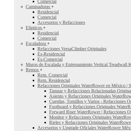
Comercial
Caminadoras
+
Residencial
Comercial
Accesorios y Refacciones
Elipticos
+
Residencial
Comercial
Escaladora
+
Refacciones VersaClimber Originales
Es-Residencial
Es-Comercial
Muros de Escalada y Entrenamiento Vertical Treadwall 
Remos
+
Rem. Comercial
Rem. Residencial
Refacciones Originales WaterRower en México | St
Tanque y Refacciones Relacionadas Origin
Asiento y Refacciones Originales WaterRo
Cuerdas, Tornillos y Varios - Refacciones
Footboard y Refacciones Originales Water
Forward Riser WaterRower | Refacciones Ori
Monitor y Refacciones Originales WaterRo
Rieles y Refacciones Originales WaterRowe
Accesorios y Upgrade Oficiales WaterRower Méx