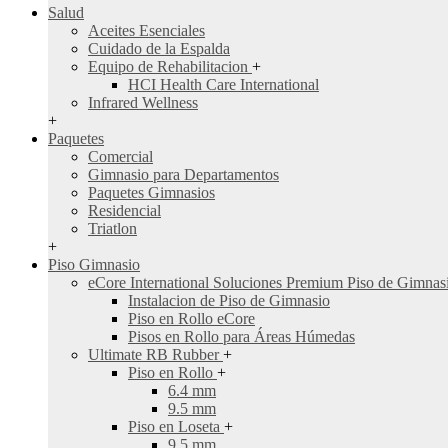
Salud
Aceites Esenciales
Cuidado de la Espalda
Equipo de Rehabilitacion
+
HCI Health Care International
Infrared Wellness
+
Paquetes
Comercial
Gimnasio para Departamentos
Paquetes Gimnasios
Residencial
Triatlon
+
Piso Gimnasio
eCore International Soluciones Premium Piso de Gimna
Instalacion de Piso de Gimnasio
Piso en Rollo eCore
Pisos en Rollo para Áreas Húmedas
Ultimate RB Rubber
+
Piso en Rollo
+
6.4 mm
9.5 mm
Piso en Loseta
+
9.5 mm