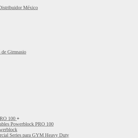
Distribuidor México
o de Gimnasio
 PRO 100
+
tables Powerblock PRO 100
werblock
rcial Series para GYM Heavy Duty