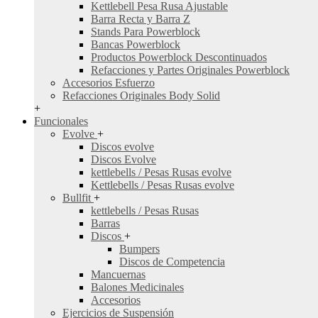
Kettlebell Pesa Rusa Ajustable
Barra Recta y Barra Z
Stands Para Powerblock
Bancas Powerblock
Productos Powerblock Descontinuados
Refacciones y Partes Originales Powerblock
Accesorios Esfuerzo
Refacciones Originales Body Solid
+
Funcionales
Evolve
+
Discos evolve
Discos Evolve
kettlebells / Pesas Rusas evolve
Kettlebells / Pesas Rusas evolve
Bullfit
+
kettlebells / Pesas Rusas
Barras
Discos
+
Bumpers
Discos de Competencia
Mancuernas
Balones Medicinales
Accesorios
Ejercicios de Suspensión