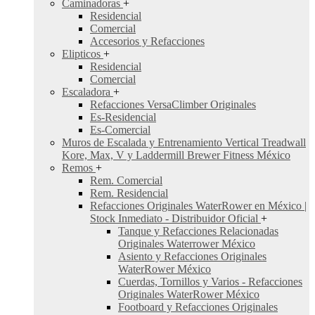
Caminadoras
+
Residencial
Comercial
Accesorios y Refacciones
Elipticos
+
Residencial
Comercial
Escaladora
+
Refacciones VersaClimber Originales
Es-Residencial
Es-Comercial
Muros de Escalada y Entrenamiento Vertical Treadwall
Kore, Max, V y Laddermill Brewer Fitness México
Remos
+
Rem. Comercial
Rem. Residencial
Refacciones Originales WaterRower en México |
Stock Inmediato - Distribuidor Oficial
+
Tanque y Refacciones Relacionadas
Originales Waterrower México
Asiento y Refacciones Originales
WaterRower México
Cuerdas, Tornillos y Varios - Refacciones
Originales WaterRower México
Footboard y Refacciones Originales