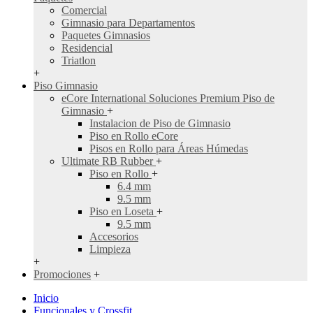
Comercial
Gimnasio para Departamentos
Paquetes Gimnasios
Residencial
Triatlon
+
Piso Gimnasio
eCore International Soluciones Premium Piso de
Gimnasio
+
Instalacion de Piso de Gimnasio
Piso en Rollo eCore
Pisos en Rollo para Áreas Húmedas
Ultimate RB Rubber
+
Piso en Rollo
+
6.4 mm
9.5 mm
Piso en Loseta
+
9.5 mm
Accesorios
Limpieza
+
Promociones
+
Inicio
Funcionales y Crossfit