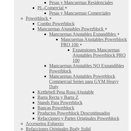
Pesas y Mancuernas Residenciales
PL-Comercial
+
Pesas y Mancuernas Comerciales
Powerblock
+
Combo Powerblock
Mancuernas Ajustables Powerblock
+
Mancuernas Ajustables Expandibles
+
Mancuernas Ajustables Powerblock
PRO 100
+
Expansiones Mancuernas
Ajustables Powerblock PRO
100
Mancuernas Ajustables NO Expandibles
Powerblock
Mancuernas Ajustables Powerblock
Commercial Series para GYM Heavy
Duty
Kettlebell Pesa Rusa Ajustable
Barra Recta y Barra Z
Stands Para Powerblock
Bancas Powerblock
Productos Powerblock Descontinuados
Refacciones y Partes Originales Powerblock
Accesorios Esfuerzo
Refacciones Originales Body Solid