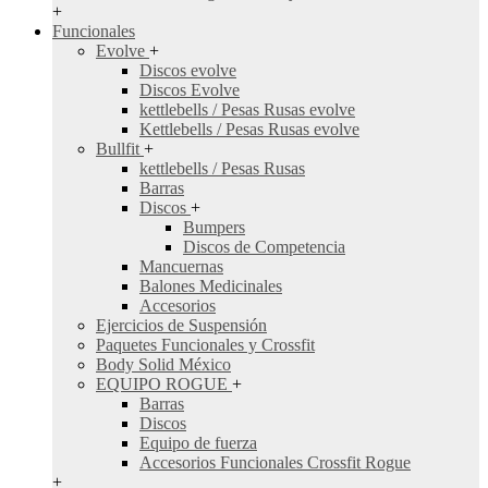
+
Funcionales
Evolve
+
Discos evolve
Discos Evolve
kettlebells / Pesas Rusas evolve
Kettlebells / Pesas Rusas evolve
Bullfit
+
kettlebells / Pesas Rusas
Barras
Discos
+
Bumpers
Discos de Competencia
Mancuernas
Balones Medicinales
Accesorios
Ejercicios de Suspensión
Paquetes Funcionales y Crossfit
Body Solid México
EQUIPO ROGUE
+
Barras
Discos
Equipo de fuerza
Accesorios Funcionales Crossfit Rogue
+