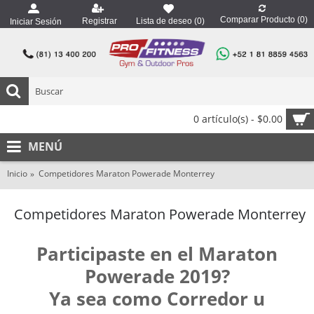
Comparar Producto (
0
)
Registrar
Lista de deseo (
0
)
Iniciar Sesión
0 artículo(s) - $0.00
MENÚ
Inicio
Competidores Maraton Powerade Monterrey
Competidores Maraton Powerade Monterrey
Participaste en el Maraton
Powerade 2019?
Ya sea como Corredor u