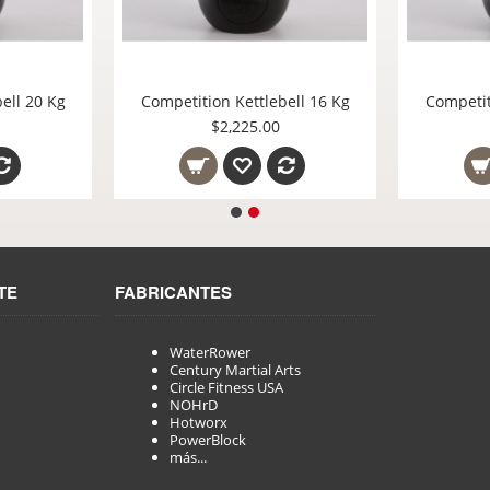
Competition Kettlebell 20 Kg
Competition Kettleb
$2,595.00
$2,225.00
TE
FABRICANTES
WaterRower
Century Martial Arts
Circle Fitness USA
NOHrD
Hotworx
PowerBlock
más...