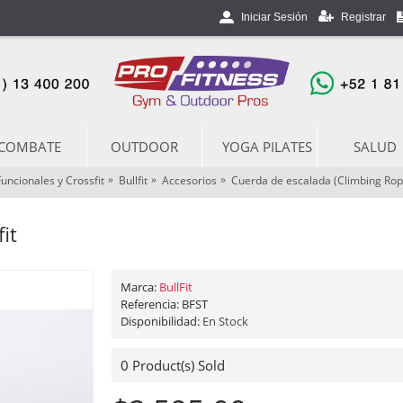
Registrar
Iniciar Sesión
COMBATE
OUTDOOR
YOGA PILATES
SALUD
Funcionales y Crossfit
Bullfit
Accesorios
Cuerda de escalada (Climbing Rope
it
Marca:
BullFit
Referencia:
BFST
Disponibilidad:
En Stock
0
Product(s) Sold