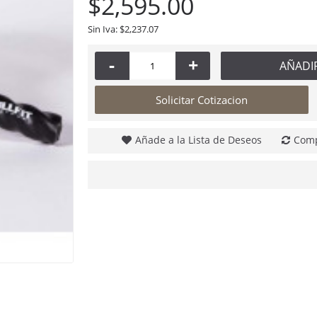
$2,595.00
Sin Iva: $2,237.07
-
+
AÑADI
Solicitar Cotizacion
Añade a la Lista de Deseos
Comp