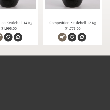
ell 16 Kg
Competition Kettlebell 14 Kg
Competiti
$1,995.00