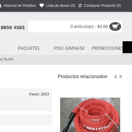
Historial de Pedidos
Lista de deseo (
0
)
Comparar Producto (
0
)
0 artículo(s) - $0.00
PAQUETES
PISO GIMNASIO
PROMOCIONES
) Bullfit
Productos relacionados
Views: 2603