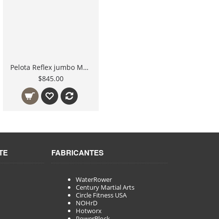
Pelota Reflex jumbo Mejora coordinación mano ojo
$845.00
TE
FABRICANTES
WaterRower
Century Martial Arts
Circle Fitness USA
NOHrD
Hotworx
PowerBlock