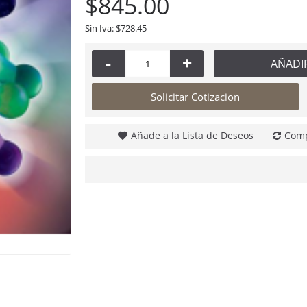
$845.00
Sin Iva: $728.45
Pelota Reflex jumbo Mejora coordinación mano ojo
-
+
AÑADI
$975.00
Solicitar Cotizacion
Añade a la Lista de Deseos
Comp