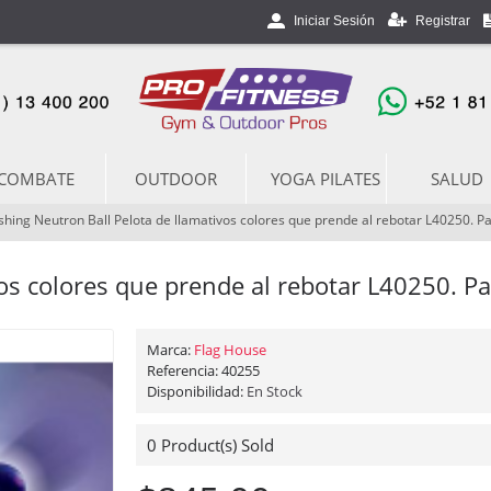
Registrar
Iniciar Sesión
COMBATE
OUTDOOR
YOGA PILATES
SALUD
shing Neutron Ball Pelota de llamativos colores que prende al rebotar L40250. P
vos colores que prende al rebotar L40250. P
Marca:
Flag House
Referencia:
40255
Disponibilidad:
En Stock
0
Product(s) Sold