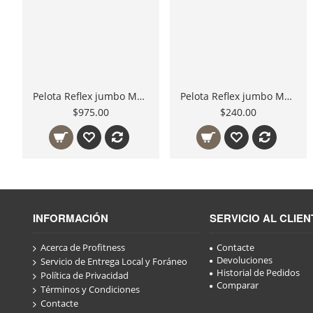
Pelota Reflex jumbo Mejora coordinación mano ojo
Pelota Reflex jumbo Mejora coordinación mano ojo
$975.00
$240.00
INFORMACIÓN
SERVICIO AL CLIEN
Acerca de Profitness
Contacte
Devoluciones
Servicio de Entrega Local y Foráneo
Historial de Pedidos
Política de Privacidad
Comparar
Términos y Condiciones
Contacte