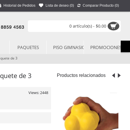
Historial de Pedidos
Lista de deseo (
0
)
Comparar Producto (
0
)
0 artículo(s) - $0.00
PAQUETES
PISO GIMNASIO
PROMOCIONES
aquete de 3
aquete de 3
Productos relacionados
Views: 2448