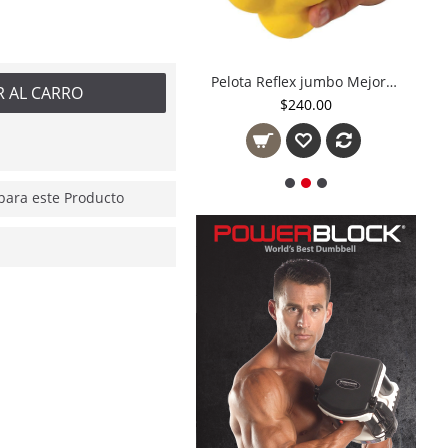
Pelota Reflex jumbo Mejora coordinación mano ojo
Pelota Reflex jumbo Mejora coordinación mano ojo
R AL CARRO
$240.00
$845.00
ara este Producto