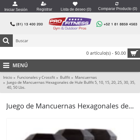
Comparar Producto (
0
)
Registrar
Lista de deseo (
0
)
Iniciar Sesión
0 artículo(s) - $0.00
MENÚ
Inicio
Funcionales y Crossfit
Bullfit
Mancuernas
Juego de Mancuernas Hexagonales de Hule Bullfit 5, 10, 15, 20, 25, 30, 35,
40, 50 Lbs.
Juego de Mancuernas Hexagonales de Hule Bullfit 5, 10, 15, 20, 25, 30, 35, 40, 50 Lbs.