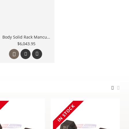
Body Solid Paquete de Mancuernas de Hule de 1 a 10 Lbs con Rack BOS-GDR500
Body Solid GDR48 Rack Mancuernas Hexagonales 3 niveles
$53,596.95
$9,419.85
SOLD OUT
K