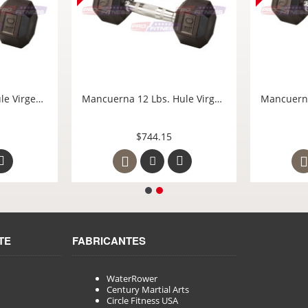
Cuerda Bungee Original WRPK500 Modelo M1 Waterrower México
Mancuerna 5 Lbs. Hule Virgen Hexagonal Cromada Body Solid Mexico SDR5
al WRPK500
er México
$326.70
TE
FABRICANTES
WaterRower
Century Martial Arts
Circle Fitness USA