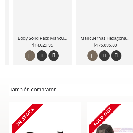
Powerblock Mancuernas Sport 2.4 24 Lbs.
Powerblock U-33 Etapa 1 504-00108-00
$5,995.00
$9,995.00
También compraron
IN STOCK
IN STOCK