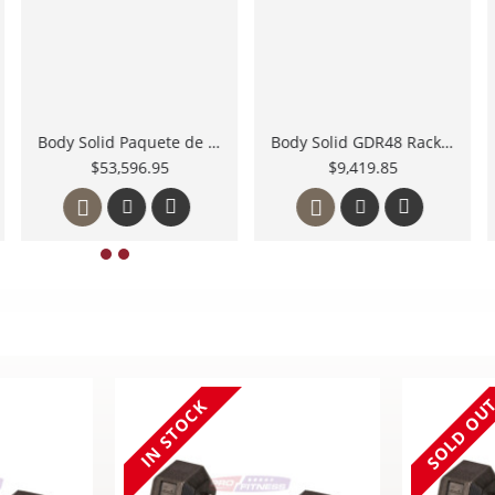
Body Solid Rack Mancuernas Hexagonales 2 pisos
Mancuernas Hexagonales de Hule Cromadas juego 5 a 100 Lbs
$14,029.95
$175,895.00
SOLD OUT
IN STOC