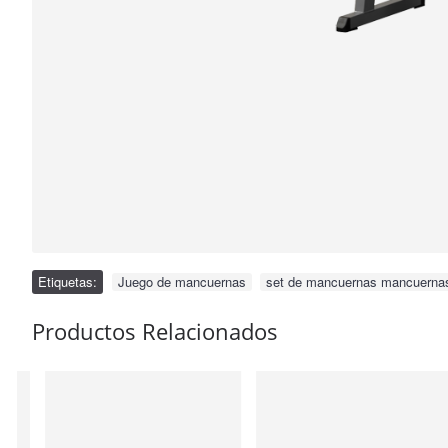
Etiquetas:
Juego de mancuernas
,
set de mancuernas mancuerna
Productos Relacionados
IN STOCK