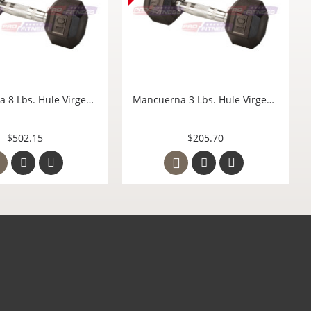
Mancuerna 12 Lbs. Hule Virgen Hexagonal Cromada Body Solid Mexico SDR12
Mancuerna 8 Lbs. Hule Virgen Hexagonal Cromada Body Solid Mexico SDR8
$744.15
$502.15