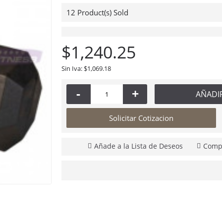
12
Product(s) Sold
Powerblock Mancuernas Sport 2.4 24 Lbs.
$1,240.25
$5,995.00
Sin Iva: $1,069.18
-
+
AÑADI
Solicitar Cotizacion
Añade a la Lista de Deseos
Compa