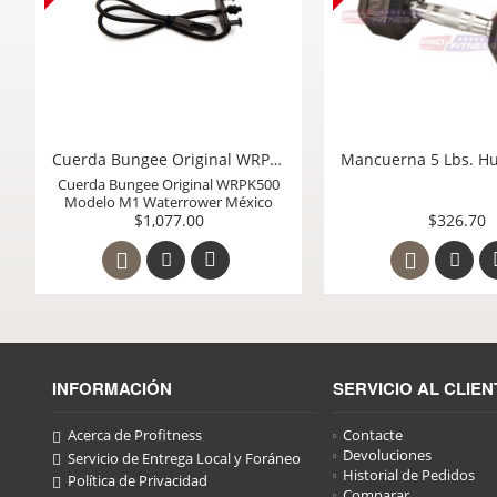
Mancuerna 25 Lbs. Hule Virgen Hexagonal Cromada Body Solid Mexico SD25
Cuerda Bungee Origin
Modelo M1 Waterrow
$1,391.50
$1,077.00
INFORMACIÓN
SERVICIO AL CLIEN
Acerca de Profitness
Contacte
Devoluciones
Servicio de Entrega Local y Foráneo
Historial de Pedidos
Política de Privacidad
Comparar