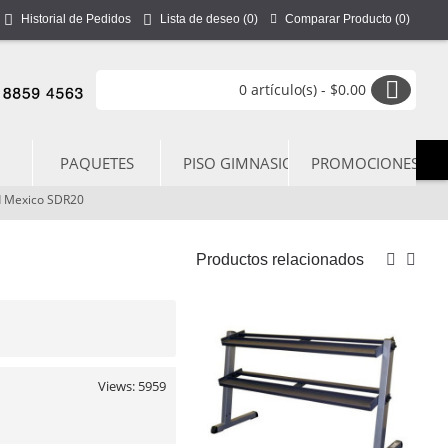
Comparar Producto (
0
)
Historial de Pedidos
Lista de deseo (
0
)
0 artículo(s) - $0.00
PAQUETES
PISO GIMNASIO
PROMOCIONES
d Mexico SDR20
Productos relacionados
Views: 5959