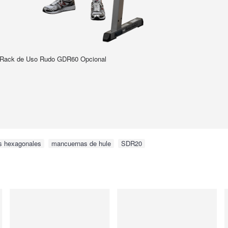
Rack de Uso Rudo GDR60 Opcional
s hexagonales
,
mancuernas de hule
,
SDR20