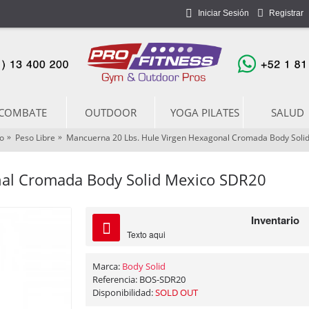
Iniciar Sesión
Registrar
COMBATE
OUTDOOR
YOGA PILATES
SALUD
o
Peso Libre
Mancuerna 20 Lbs. Hule Virgen Hexagonal Cromada Body Soli
nal Cromada Body Solid Mexico SDR20
Inventario
IN STOCK
Texto aqui
Marca:
Body Solid
Referencia:
BOS-SDR20
Disponibilidad:
SOLD OUT