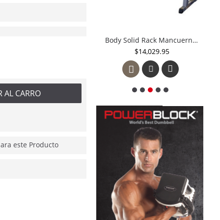
Powerblock U-33 Etapa 1 504-00108-00
Body Solid Rack Mancuernas Hexagonales 2 pisos
$9,995.00
$14,029.95
R AL CARRO
ra este Producto