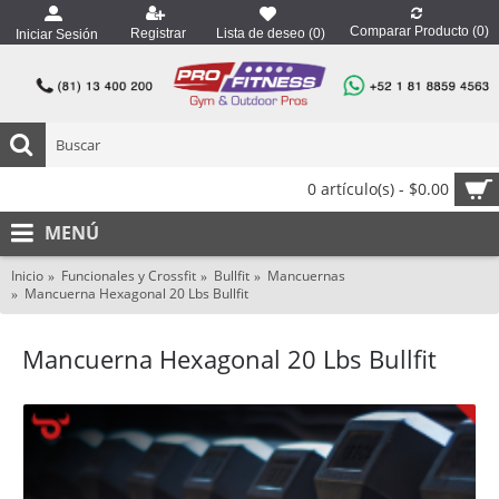
Comparar Producto (
0
)
Registrar
Lista de deseo (
0
)
Iniciar Sesión
0 artículo(s) - $0.00
MENÚ
Inicio
Funcionales y Crossfit
Bullfit
Mancuernas
Mancuerna Hexagonal 20 Lbs Bullfit
Mancuerna Hexagonal 20 Lbs Bullfit