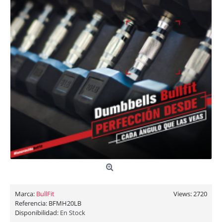
Marca:
BullFit
Views: 2720
Referencia:
BFMH20LB
Disponibilidad:
En Stock