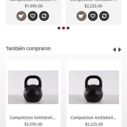
$2,595.00
$13,195.00
También compraron
Competition Kettlebell 16 Kg
Competition Kettlebell 14 Kg
$2,225.00
$1,995.00
$1,