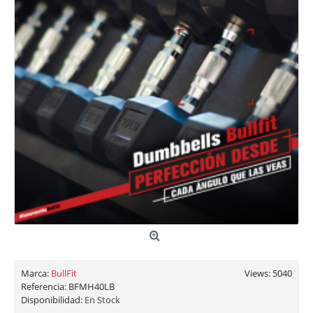
Marca:
BullFit
Views: 5040
Referencia:
BFMH40LB
Disponibilidad:
En Stock