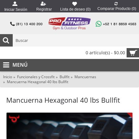
Comparar Producto (
0
)
Registrar
Lista de deseo (
0
)
Iniciar Sesión
0 artículo(s) - $0.00
MENÚ
Inicio
Funcionales y Crossfit
Bullfit
Mancuernas
Mancuerna Hexagonal 40 lbs Bullfit
Mancuerna Hexagonal 40 lbs Bullfit