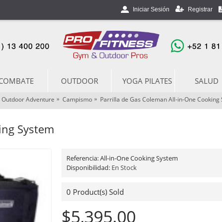
Registrar
Iniciar Sesión
COMBATE
OUTDOOR
YOGA PILATES
SALUD
Outdoor Adventure
Campismo
Parrilla de Gas Coleman All-in-One Cooking
king System
Referencia:
All-in-One Cooking System
Disponibilidad:
En Stock
0
Product(s) Sold
$5,395.00