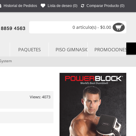
Historial de Pedidos
Lista de deseo (
0
)
Comparar Producto (
0
)
0 artículo(s) - $0.00
PAQUETES
PISO GIMNASIO
PROMOCIONES
 System
Views: 4073