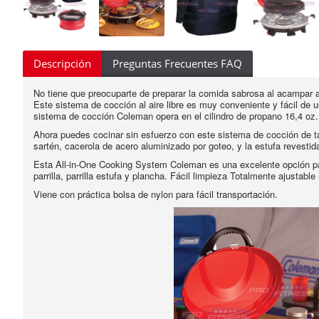
Descripción
Preguntas Frecuentes FAQ
No tiene que preocuparte de preparar la comida sabrosa al acampar al
Este sistema de cocción al aire libre es muy conveniente y fácil de 
sistema de cocción Coleman opera en el cilindro de propano 16,4 oz. 
Ahora puedes cocinar sin esfuerzo con este sistema de cocción de ta
sartén, cacerola de acero aluminizado por goteo, y la estufa revestida
Esta All-in-One Cooking System Coleman es una excelente opción para
parrilla, parrilla estufa y plancha. Fácil limpieza Totalmente ajustabl
Viene con práctica bolsa de nylon para fácil transportación.