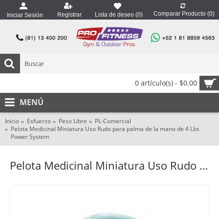
Comparar Producto (
0
)
Registrar
Lista de deseo (
0
)
Iniciar Sesión
0 artículo(s) - $0.00
MENÚ
Inicio
Esfuerzo
Peso Libre
PL-Comercial
Pelota Medicinal Miniatura Uso Rudo para palma de la mano de 4 Lbs
Power System
Pelota Medicinal Miniatura Uso Rudo para palma de la mano de 4 Lbs Power System