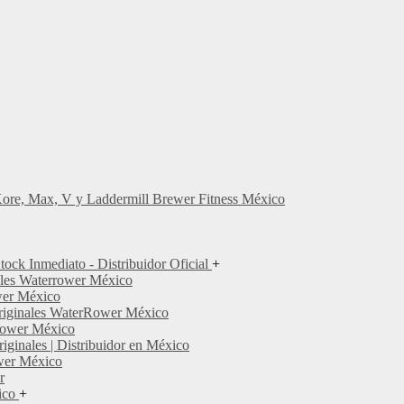
Kore, Max, V y Laddermill Brewer Fitness México
ock Inmediato - Distribuidor Oficial
+
ales Waterrower México
wer México
 Originales WaterRower México
Rower México
ginales | Distribuidor en México
wer México
r
ico
+