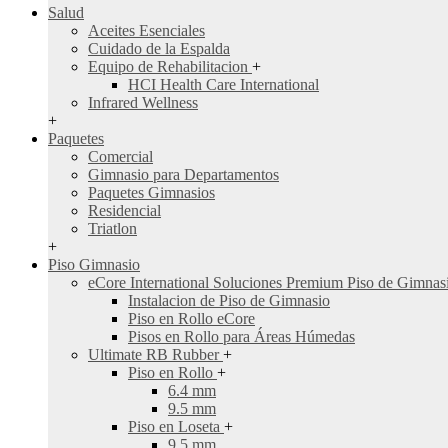
Salud
Aceites Esenciales
Cuidado de la Espalda
Equipo de Rehabilitacion
+
HCI Health Care International
Infrared Wellness
+
Paquetes
Comercial
Gimnasio para Departamentos
Paquetes Gimnasios
Residencial
Triatlon
+
Piso Gimnasio
eCore International Soluciones Premium Piso de Gimna
Instalacion de Piso de Gimnasio
Piso en Rollo eCore
Pisos en Rollo para Áreas Húmedas
Ultimate RB Rubber
+
Piso en Rollo
+
6.4 mm
9.5 mm
Piso en Loseta
+
9.5 mm