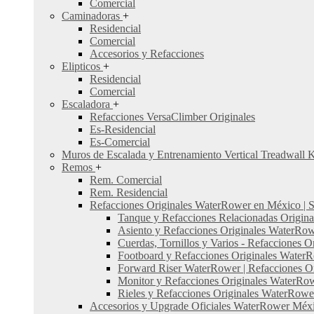
Comercial
Caminadoras
+
Residencial
Comercial
Accesorios y Refacciones
Elipticos
+
Residencial
Comercial
Escaladora
+
Refacciones VersaClimber Originales
Es-Residencial
Es-Comercial
Muros de Escalada y Entrenamiento Vertical Treadwall 
Remos
+
Rem. Comercial
Rem. Residencial
Refacciones Originales WaterRower en México | St
Tanque y Refacciones Relacionadas Origin
Asiento y Refacciones Originales WaterRo
Cuerdas, Tornillos y Varios - Refacciones
Footboard y Refacciones Originales Water
Forward Riser WaterRower | Refacciones Ori
Monitor y Refacciones Originales WaterRo
Rieles y Refacciones Originales WaterRowe
Accesorios y Upgrade Oficiales WaterRower Méx