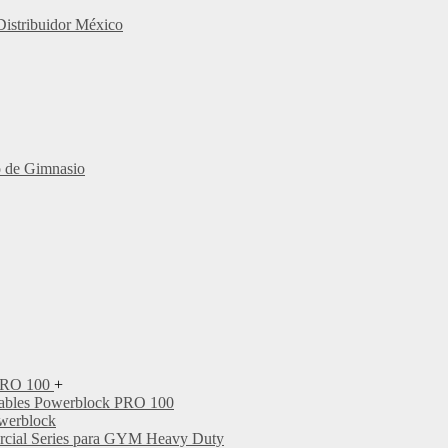
Distribuidor México
o de Gimnasio
 PRO 100
+
tables Powerblock PRO 100
werblock
rcial Series para GYM Heavy Duty