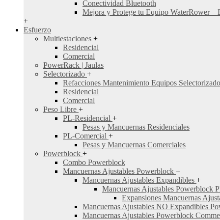
Conectividad Bluetooth
Mejora y Protege tu Equipo WaterRower – 
+
Esfuerzo
Multiestaciones
+
Residencial
Comercial
PowerRack | Jaulas
Selectorizado
+
Refacciones Mantenimiento Equipos Selectorizad
Residencial
Comercial
Peso Libre
+
PL-Residencial
+
Pesas y Mancuernas Residenciales
PL-Comercial
+
Pesas y Mancuernas Comerciales
Powerblock
+
Combo Powerblock
Mancuernas Ajustables Powerblock
+
Mancuernas Ajustables Expandibles
+
Mancuernas Ajustables Powerblock
Expansiones Mancuernas Ajus
Mancuernas Ajustables NO Expandibles Po
Mancuernas Ajustables Powerblock Comme