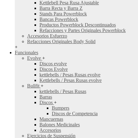
Kettlebell Pesa Rusa Ajustable
Barra Recta y Barra Z
Stands Para Powerblock
Bancas Powerblock
Productos Powerblock Descontinuados
Refacciones y Partes Originales Powerblock
Accesorios Esfuerzo
Refacciones Originales Body Solid
+
Funcionales
Evolve
+
Discos evolve
Discos Evolve
kettlebells / Pesas Rusas evolve
Kettlebells / Pesas Rusas evolve
Bullfit
+
kettlebells / Pesas Rusas
Barras
Discos
+
Bumpers
Discos de Competencia
Mancuernas
Balones Medicinales
Accesorios
Ejercicios de Suspensión