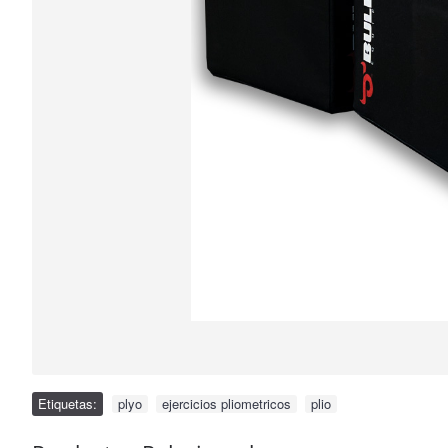
Etiquetas:
plyo
,
ejercicios pliometricos
,
plio