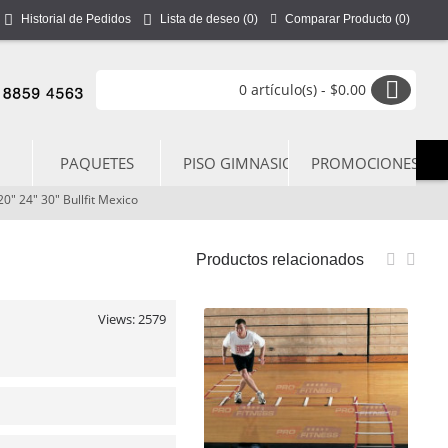
Comparar Producto (
0
)
Historial de Pedidos
Lista de deseo (
0
)
0 artículo(s) - $0.00
PAQUETES
PISO GIMNASIO
PROMOCIONES
0" 24" 30" Bullfit Mexico
Productos relacionados
Views: 2579