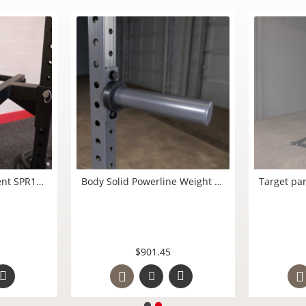
Power Rack Heavy Bag Hanger SPRHBH Body Solid México Agrega Costal, Pera o lo que necesites colgar de tu PowerRack GPR400, SPR500 SPR1000
Dip Station-Attachment SPR1000 para PowerRack Body Solid México
ag Hanger
xico Agrega
esites colgar
00, SPR500
$5,517.59