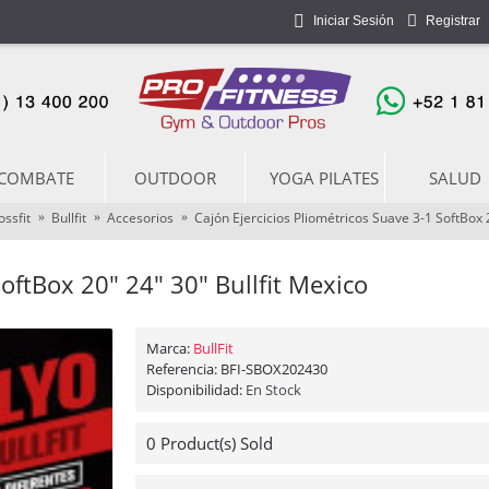
Iniciar Sesión
Registrar
COMBATE
OUTDOOR
YOGA PILATES
SALUD
ssfit
Bullfit
Accesorios
Cajón Ejercicios Pliométricos Suave 3-1 SoftBox 2
SoftBox 20" 24" 30" Bullfit Mexico
Marca:
BullFit
Referencia:
BFI-SBOX202430
Disponibilidad:
En Stock
0
Product(s) Sold