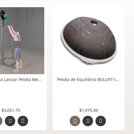
Body Solid Powerline Weight Horns PPRWH para Almacenar Bumpers en PowerRack
Target para Lanzar Pelota Medicinal SPRBT Compatible con PowerRack SPR500, SPR1000 y Afines Body Solid México
$901.45
$5,051.75