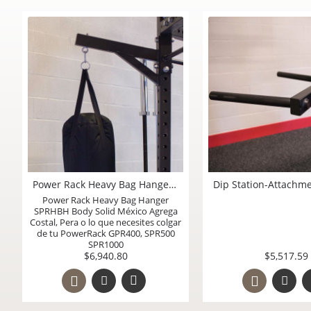
Punto de Agarre U-Link SPRUL para PowerRack Body Solid México
Power Rack Heavy B
SPRHBH Body Solid Mé
Costal, Pera o lo que nec
de tu PowerRack GPR4
SPR1000
$3,623.95
$6,940.80