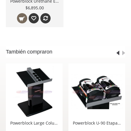
Powerblock Urethane EZ Curl Bar / Barra Z 715-00130-00
$6,895.00
También compraron
Powerblock Large Column Stand 600-00143-01
Powerblock U-90 Etapa 1 Juego de Mancuernas Ajustables 5-50 Lbs. 504-00114-00