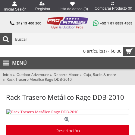
Comparar Producto (
0
)
Registrar
Lista de deseo (
0
)
Iniciar Sesión
0 artículo(s) - $0.00
MENÚ
Inicio
Outdoor Adventure
Deporte Motor
Caja, Racks & more
Rack Trasero Metálico Rage DDB-2010
Rack Trasero Metálico Rage DDB-2010
Descripción