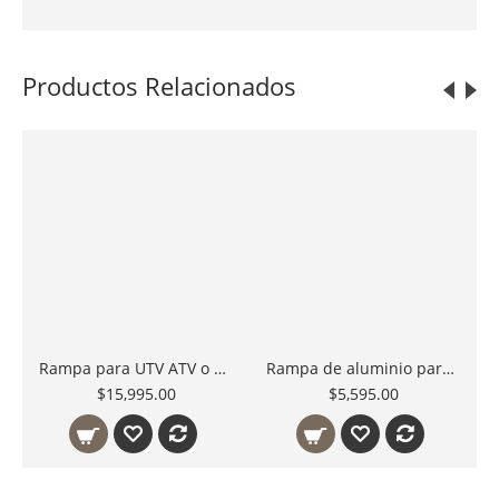
Productos Relacionados
Rampa para UTV ATV o Carrito de Golf ATF-6224 para subir a remolque
Rampa de aluminio para motocross o enduro AFL-9012
$15,995.00
$5,595.00