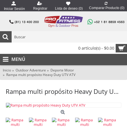
Comparar Producto (
0
)
Registrar
Lista de deseo (
0
)
Iniciar Sesión
0 artículo(s) - $0.00
MENÚ
Inicio
Outdoor Adventure
Deporte Motor
Rampa multi propósito Heavy Duty UTV ATV
Rampa multi propósito Heavy Duty UTV ATV