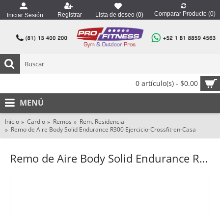
Comparar Producto (
0
)
Registrar
Lista de deseo (
0
)
Iniciar Sesión
0 artículo(s) - $0.00
MENÚ
Inicio
Cardio
Remos
Rem. Residencial
Remo de Aire Body Solid Endurance R300 Ejercicio-Crossfit-en-Casa
Remo de Aire Body Solid Endurance R300 Ejercicio-Crossfit-en-Casa