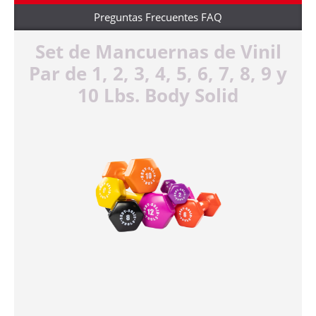
Preguntas Frecuentes FAQ
Set de Mancuernas de Vinil
Par de 1, 2, 3, 4, 5, 6, 7, 8, 9 y
10 Lbs. Body Solid