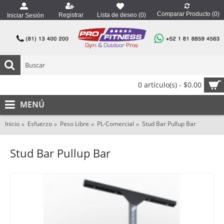
Comparar Producto (
0
)
Registrar
Lista de deseo (
0
)
Iniciar Sesión
0 artículo(s) - $0.00
MENÚ
Inicio
Esfuerzo
Peso Libre
PL-Comercial
Stud Bar Pullup Bar
Stud Bar Pullup Bar