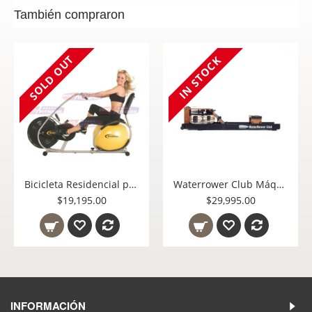
También compraron
SOLD OUT
IN STOCK
Bicicleta Residencial para entrenamiento de cuerpo completo y perdida de peso ı BallBike USA
Waterrower Club Máquina de Remo de Uso Rudo para Gimnasio 150-S4-Retail
$19,195.00
$29,995.00
INFORMACIÓN