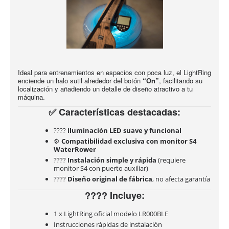
Ideal para entrenamientos en espacios con poca luz, el LightRing
enciende un halo sutil alrededor del botón
“On”
, facilitando su
localización y añadiendo un detalle de diseño atractivo a tu
máquina.
✅ Características destacadas:
????
Iluminación LED suave y funcional
⚙️
Compatibilidad exclusiva con monitor S4
WaterRower
????
Instalación simple y rápida
(requiere
monitor S4 con puerto auxiliar)
????
Diseño original de fábrica
, no afecta garantía
???? Incluye:
1 x LightRing oficial modelo LR000BLE
Instrucciones rápidas de instalación