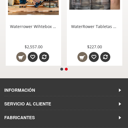
Waterrower Wihtebox Delivery Servicio de Entrega Ensamble y Capacitación de WaterRower a Domicilio
WaterRower Tabletas de Cloro para Mantenimiento de Tanque WRPB960 X 8 Pastillas
$2,557.00
$227.00
INFORMACIÓN
SERVICIO AL CLIENTE
FABRICANTES