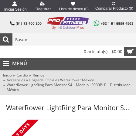
Comparar Producto (
0
)
Registrar
Lista de deseo (
0
)
Iniciar Sesión
0 artículo(s) - $0.00
MENÚ
Inicio
Cardio
Remos
Accesorios y Upgrade Oficiales WaterRower México
WaterRower LightRing Para Monitor S4 – Modelo LR000BLE – Distribuidor
México
WaterRower LightRing Para Monitor S4 – Modelo LR000BLE – Distribuidor México
2 - 3 DAYS