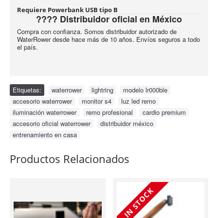
Requiere Powerbank USB tipo B
???? Distribuidor oficial en México
Compra con confianza. Somos distribuidor autorizado de
WaterRower desde hace más de 10 años. Envíos seguros a todo
el país.
Etiquetas:
waterrower
,
lightring
,
modelo lr000ble
,
accesorio waterrower
,
monitor s4
,
luz led remo
,
iluminación waterrower
,
remo profesional
,
cardio premium
,
accesorio oficial waterrower
,
distribuidor méxico
,
entrenamiento en casa
Productos Relacionados
IN STOCK