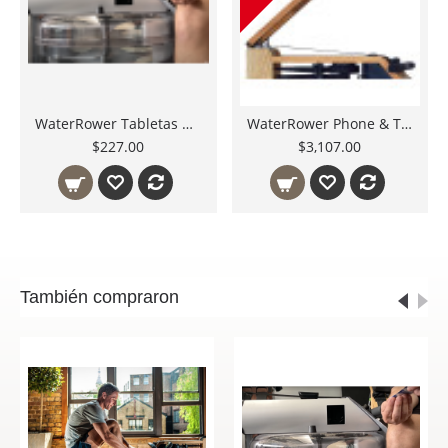
WaterRower Tabletas de Cloro para Mantenimiento de Tanque WRPB960 X 8 Pastillas
WaterRower Phone & Tablet Arm Walnut Modelo 650 WaterRower A1, Oak, Club, Natural y Classic Accesorio Original
$227.00
$3,107.00
También compraron