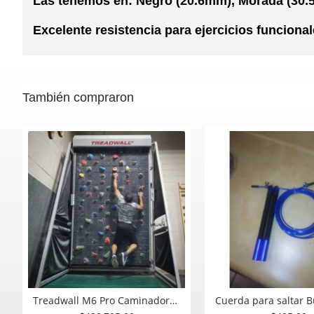
Las tenemos en: Negro (20.6mm), Morada (30.
Excelente resistencia para ejercicios funcionale
También compraron
Bot Boxer Entrenador Virtual de Combate y Box para Gimnasio o Centro Recreativo