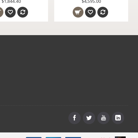
95.00
$1,844.40