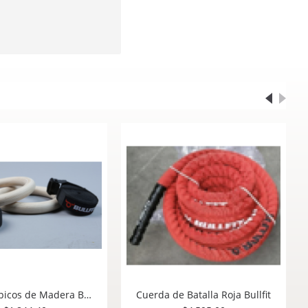
Cuerda de escalada (Climbing Rope) Bullfit
Aros Olímpicos de Madera Bullfit
Cue