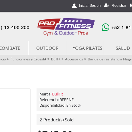
Registrar
Iniciar Sesión
COMBATE
OUTDOOR
YOGA PILATES
SALUD
nicio
Funcionales y Crossfit
Bullfit
Accesorios
Banda de resistencia Negr
Marca:
BullFit
Referencia:
BFBRNE
Disponibilidad:
En Stock
2
Product(s) Sold