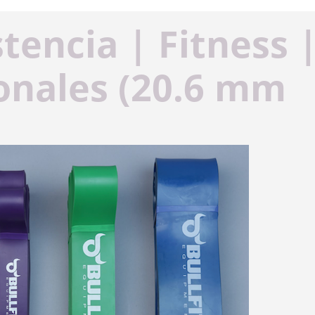
tencia | Fitness 
onales (20.6 mm