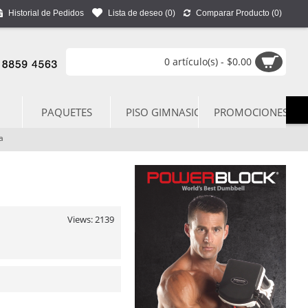
Historial de Pedidos
Lista de deseo (
0
)
Comparar Producto (
0
)
0 artículo(s) - $0.00
PAQUETES
PISO GIMNASIO
PROMOCIONES
a
Views: 2139