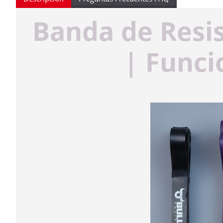
Banda de Resis
| Funci