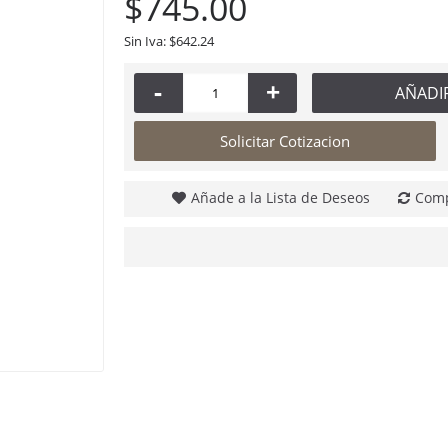
$745.00
Sin Iva: $642.24
-
+
AÑADI
Solicitar Cotizacion
Añade a la Lista de Deseos
Comp