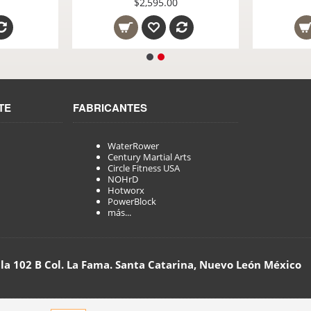
$495.00
$2,5
TE
FABRICANTES
WaterRower
Century Martial Arts
Circle Fitness USA
NOHrD
Hotworx
PowerBlock
más...
lla 102 B Col. La Fama. Santa Catarina, Nuevo León México