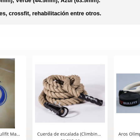
5mm), Verde (44.5mm), Azul (63.5mm).
s, crossfit, rehabilitación entre otros.
Treadwall M6 Pro Caminadora Vertical Pared Escalada Roca Brewing Fitness
Cuerda para saltar Bullfit Mango de Aluminio Forrado