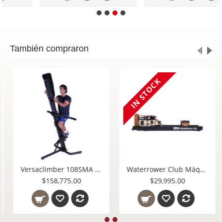
También compraron
IN STOCK
Ballbike Revolution
Versaclimber 108SMA Sport Model Fixed Resistance Cross Crawl
$96,095.00
$158,775.00