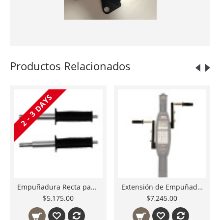
Productos Relacionados
2 - 3 DAYS
Empuñadura Recta para VersaClimber SM FM SC Quick Release Refacciones Originales VersaClimber México
Extensión de Empuñadura para VersaClimber SM FM SC Arm Extenders Originales VersaClimber México
$5,175.00
$7,245.00