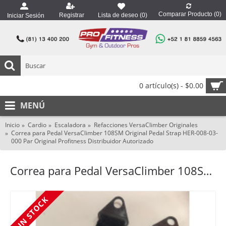
Comparar Producto (
0
)
Registrar
Lista de deseo (
0
)
Iniciar Sesión
0 artículo(s) - $0.00
MENÚ
Inicio
Cardio
Escaladora
Refacciones VersaClimber Originales
Correa para Pedal VersaClimber 108SM Original Pedal Strap HER-008-03-
000 Par Original Profitness Distribuidor Autorizado
Correa para Pedal VersaClimber 108SM Original Pedal Strap HER-008-03-000 Par Original Profitness Distribuidor Autorizado
IN STOCK