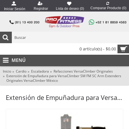
Comparar Producto (
0
)
Registrar
Lista de deseo (
0
)
Iniciar Sesión
0 artículo(s) - $0.00
MENÚ
Inicio
Cardio
Escaladora
Refacciones VersaClimber Originales
Extensión de Empuñadura para VersaClimber SM FM SC Arm Extenders
Originales VersaClimber México
Extensión de Empuñadura para VersaClimber SM FM SC Arm Extenders Originales VersaClimber México