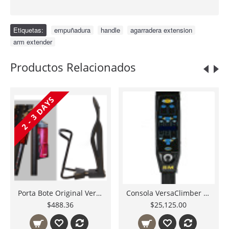
Etiquetas:
empuñadura
,
handle
,
agarradera extension
,
arm extender
Productos Relacionados
2 - 3 DAYS
Porta Bote Original VersaClimber DH-60098 Indispensable en VersaStudios
Consola VersaClimber 108SM Módulo Completo 015-06-000SM Teclado, Tarjeta Electrónica y Gabinete Nuevo Refacciones Originales VersaClimber México
$488.36
$25,125.00