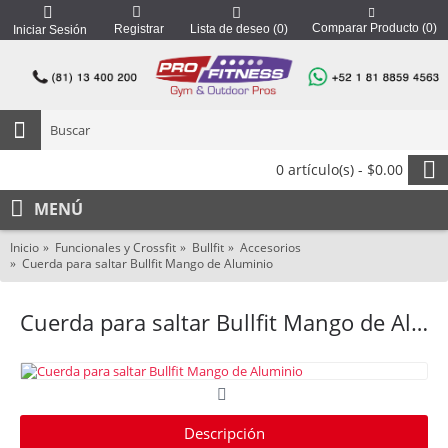
Comparar Producto (
0
)
Registrar
Lista de deseo (
0
)
Iniciar Sesión
0 artículo(s) - $0.00
MENÚ
Inicio
Funcionales y Crossfit
Bullfit
Accesorios
Cuerda para saltar Bullfit Mango de Aluminio
Cuerda para saltar Bullfit Mango de Aluminio
Descripción