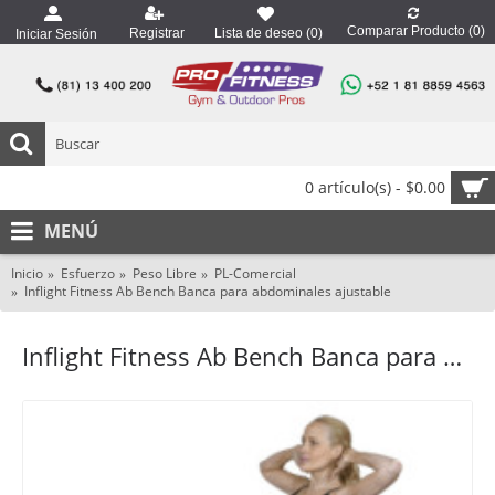
Comparar Producto (
0
)
Registrar
Lista de deseo (
0
)
Iniciar Sesión
0 artículo(s) - $0.00
MENÚ
Inicio
Esfuerzo
Peso Libre
PL-Comercial
Inflight Fitness Ab Bench Banca para abdominales ajustable
Inflight Fitness Ab Bench Banca para abdominales ajustable