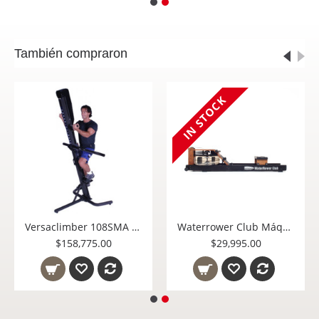
También compraron
IN STOCK
Versaclimber 108SMA Sport Model Fixed Resistance Cross Crawl
Waterrower Club Máquina de Remo de Uso Rudo para Gimnasio 150-S4-Retail
$158,775.00
$29,995.00