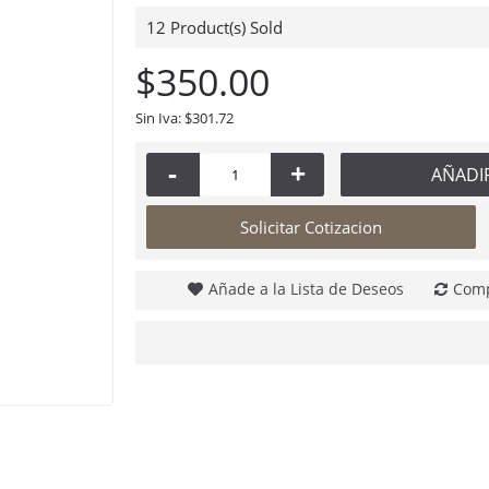
12
Product(s) Sold
$350.00
Versaclimber 108SM Sport Model Cross Crawl
$170,575.01
Sin Iva: $301.72
-
+
AÑADI
Solicitar Cotizacion
Añade a la Lista de Deseos
Comp