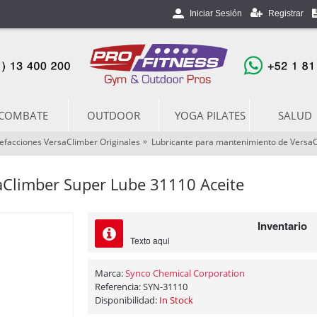
Registrar
Iniciar Sesión
COMBATE
OUTDOOR
YOGA PILATES
SALUD
efacciones VersaClimber Originales
Lubricante para mantenimiento de VersaC
aClimber Super Lube 31110 Aceite
Inventario
Texto aqui
Marca:
Synco Chemical Corporation
Referencia:
SYN-31110
Disponibilidad:
In Stock