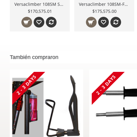
Versaclimber 108SM Sport Model Cross Crawl
Versaclimber 108SM-FM VersaStudio Distribuidor Autorizado México
$170,575.01
$175,575.00
También compraron
2 - 3 DAYS
2 - 3 DAYS