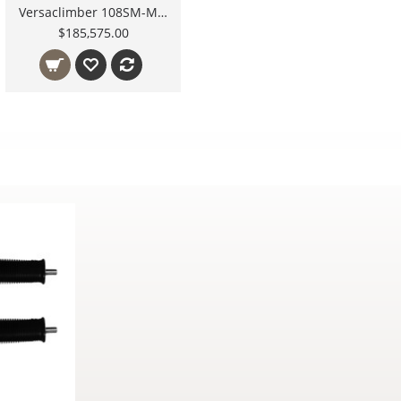
Versaclimber 108SM-M Sport Model Magnetic Cross Crawl especial Versaclimber Studio
$185,575.00