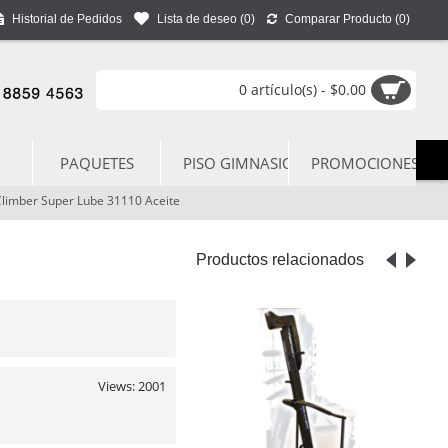
Historial de Pedidos
Lista de deseo (
0
)
Comparar Producto (
0
)
0 artículo(s) - $0.00
PAQUETES
PISO GIMNASIO
PROMOCIONES
limber Super Lube 31110 Aceite
Productos relacionados
Views: 2001