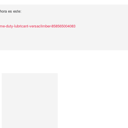
Ahora es este:
eme-duty-lubricant-versaclimber-858565004083