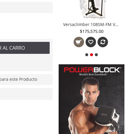
Versaclimber 108SM-FM VersaStudio Distribuidor Autorizado México
Versaclimber 108SM-M Sport Model Magnetic Cross Crawl especial Versaclimber Studio
$175,575.00
$185,575.00
R AL CARRO
ara este Producto