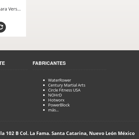
Empuñadura Recta para VersaClimber SM FM SC Quick Release Refacciones Originales VersaClimber México
TE
FABRICANTES
WaterRower
Century Martial Arts
Circle Fitness USA
NOHrD
Hotworx
PowerBlock
más...
lla 102 B Col. La Fama. Santa Catarina, Nuevo León México