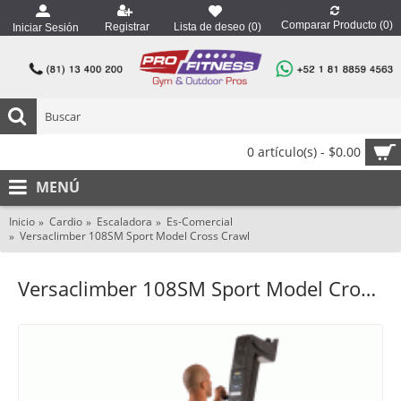
Comparar Producto (
0
)
Registrar
Lista de deseo (
0
)
Iniciar Sesión
0 artículo(s) - $0.00
MENÚ
Inicio
Cardio
Escaladora
Es-Comercial
Versaclimber 108SM Sport Model Cross Crawl
Versaclimber 108SM Sport Model Cross Crawl