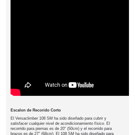
Escalon de Recorido Corto
El Versaclimber 108 SM ha sido diseñado para cubrir y
satisfacer cualquier nivel de acondicionamiento físico. El
recorrido para piernas es de 20" (50cm) y el recorrido para
brazos es de 27" (68cm). El 108 SM ha sido diseñado para