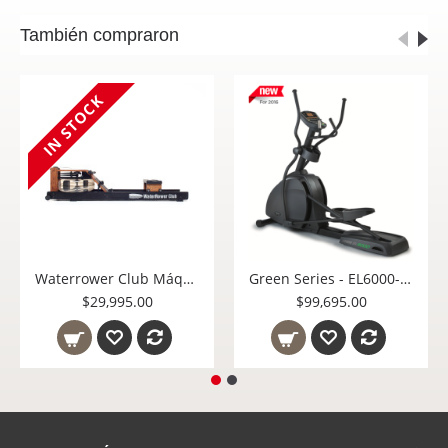
También compraron
IN STOCK
Waterrower Club Máquina de Remo de Uso Rudo para Gimnasio 150-S4-Retail
Green Series - EL6000-G1 Elíptica uso Comercial Ligero
$29,995.00
$99,695.00