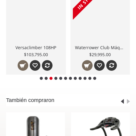
Versaclimber 108HP
Waterrower Club Máquina de Remo de Uso Rudo para Gimnasio 150-S4-Retail
$103,795.00
$29,995.00
También compraron