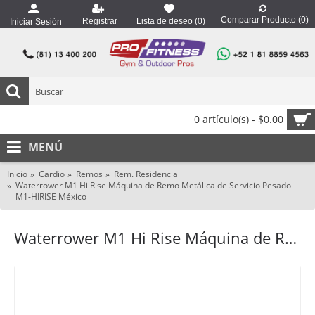
Comparar Producto (
0
)
Registrar
Lista de deseo (
0
)
Iniciar Sesión
0 artículo(s) - $0.00
MENÚ
Inicio
Cardio
Remos
Rem. Residencial
Waterrower M1 Hi Rise Máquina de Remo Metálica de Servicio Pesado
M1-HIRISE México
Waterrower M1 Hi Rise Máquina de Remo Metálica de Servicio Pesado M1-HIRISE México